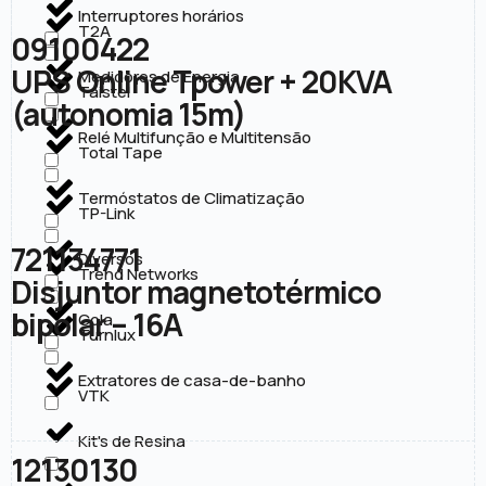
Interruptores horários
T2A
09100422
UPS Online Tpower + 20KVA
Medidores de Energia
Taistel
(autonomia 15m)
Relé Multifunção e Multitensão
Total Tape
Termóstatos de Climatização
TP-Link
721134771
Diversos
Trend Networks
Disjuntor magnetotérmico
bipolar – 16A
Cola
Turnlux
Extratores de casa-de-banho
VTK
Kit's de Resina
12130130