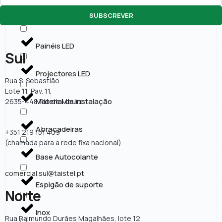
SUBSCREVER
Lâmpadas LED
Painéis LED
Sul
Projectores LED
Rua S. Sebastião
Lote 11, Pav. 11,
Material de Instalação
2635-448 Rio de Mouro
Abraçadeiras
+351 219 151 409
(chamada para a rede fixa nacional)
Base Autocolante
comercial.sul@taistel.pt
Espigão de suporte
Norte
Inox
Rua Raimundo Durães Magalhães, lote 12