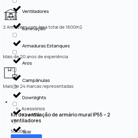
Ventiladores
2 Armazéns com área total de 1600m2
Iluminação
Armaduras Estanques
Mais de 20 anos de experiência
Aros
Campânulas
Mais de 24 marcas representadas
Downlights
Acessórios
Kit de ventilação de armário mural IP55 – 2
12 a 15W
ventiladores
50.00
€
18W