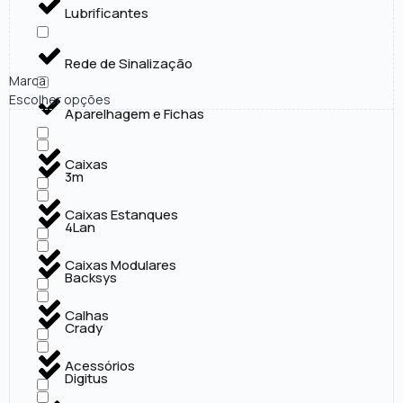
Lubrificantes
Rede de Sinalização
Marca
Escolher opções
Aparelhagem e Fichas
Caixas
3m
Caixas Estanques
4Lan
Caixas Modulares
Backsys
Calhas
Crady
Acessórios
Digitus