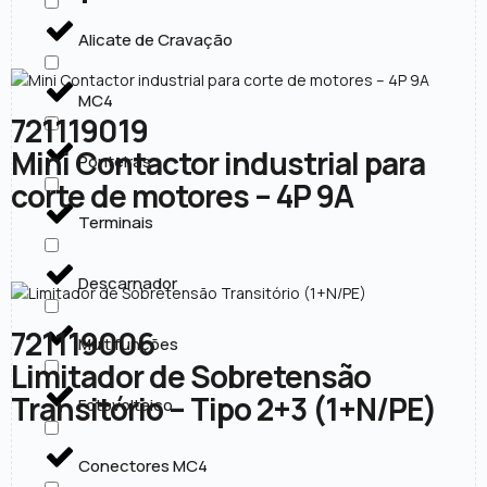
Alicate de Cravação
MC4
721119019
Mini Contactor industrial para
Ponteiras
corte de motores – 4P 9A
Terminais
Descarnador
721119006
Multifunções
Limitador de Sobretensão
Transitório – Tipo 2+3 (1+N/PE)
Fotovoltaico
Conectores MC4