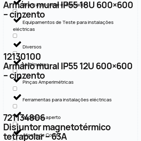
Armário mural IP55 18U 600×600
Trança de cobre estanhado
– cinzento
Equipamentos de Teste para instalações
eléctricas
Diversos
12130100
Armário mural IP55 12U 600×600
Multímetros
– cinzento
Pinças Amperimétricas
Ferramentas para instalações eléctricas
721134806
Alicate de aperto
Disjuntor magnetotérmico
tetrapolar – 63A
Alicate de Corte