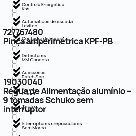
Controlo Energético
Kss
Automáticos de escada
Leviton
727767480
Pinça amperimétrica KPF-PB
Contador de Horas
Metaksan
Detectores
MM Conecta
Acessórios
Patch See
19030040
Régua de Alimentação alumínio –
Parede
Planet
9 tomadas Schuko sem
interruptor
Tecto
Promax
Interruptores crepusculares
Sem Marca