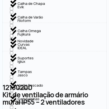
Calha de Chapa
Evik
Calha de Varão
Filoform
Calha Omega
Fujikura
Novidade
Curvas
IDEAL
Suportes
Iglux
Tampas
Jasco
12130200
Varão Roscado
KOBAN
Kit de ventilação de armário
Campaínhas
mural IP55 – 2 ventiladores
Krone