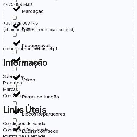
4475-189 Maia
Marcação
+351 225 088 145
Prego
(chamada para a rede fixa nacional)
Recuperáveis
comercial.norte@taistel.pt
Informação
Standard
Sobre Nós
Velcro
Produtos
Marcas
Contactos
Barras de Junção
Links Úteis
Blocos Repartidores
Condições de Venda
Condições Pós-venda
Bucins com sede
Politica de Qualidade