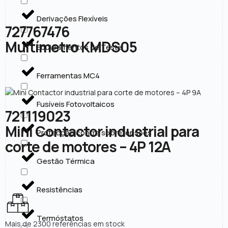
Derivações Flexíveis
727767476
Multímetro KMDS05
Equipamentos de Teste
Ferramentas MC4
Fusíveis Fotovoltaicos
721119023
Mini Contactor industrial para
Protecção contra sobretensões
corte de motores – 4P 12A
Gestão Térmica
Resistências
Termóstatos
Mais de 2300 referências em stock