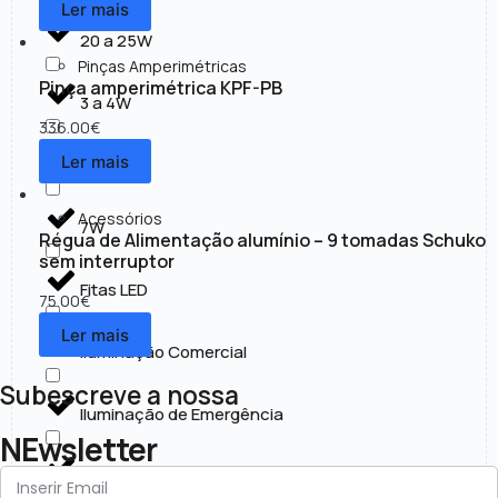
Ler mais
20 a 25W
Pinças Amperimétricas
Pinça amperimétrica KPF-PB
3 a 4W
336.00
€
Ler mais
30 a 50W
Acessórios
7W
Régua de Alimentação alumínio – 9 tomadas Schuko
sem interruptor
Fitas LED
75.00
€
Ler mais
Iluminação Comercial
Subescreve a nossa
Iluminação de Emergência
NEwsletter
Iluminação Exterior