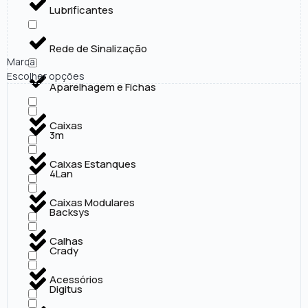
Lubrificantes
Rede de Sinalização
Marca
Escolher opções
Aparelhagem e Fichas
Caixas
3m
Caixas Estanques
4Lan
Caixas Modulares
Backsys
Calhas
Crady
Acessórios
Digitus