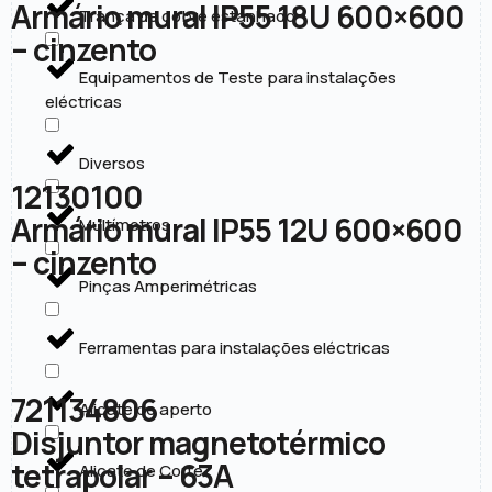
Armário mural IP55 18U 600×600
Trança de cobre estanhado
– cinzento
Equipamentos de Teste para instalações
eléctricas
Diversos
12130100
Armário mural IP55 12U 600×600
Multímetros
– cinzento
Pinças Amperimétricas
Ferramentas para instalações eléctricas
721134806
Alicate de aperto
Disjuntor magnetotérmico
tetrapolar – 63A
Alicate de Corte