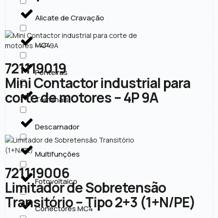
Alicate de Cravação
MC4
721119019
Ponteiras
Mini Contactor industrial para
corte de motores – 4P 9A
Terminais
Descarnador
Multifunções
721119006
Fotovoltaico
Limitador de Sobretensão
Transitório – Tipo 2+3 (1+N/PE)
Conectores MC4