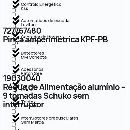
Controlo Energético
Kss
Automáticos de escada
Leviton
727767480
Pinça amperimétrica KPF-PB
Contador de Horas
Metaksan
Detectores
MM Conecta
Acessórios
Patch See
19030040
Régua de Alimentação alumínio –
Parede
Planet
9 tomadas Schuko sem
interruptor
Tecto
Promax
Interruptores crepusculares
Sem Marca