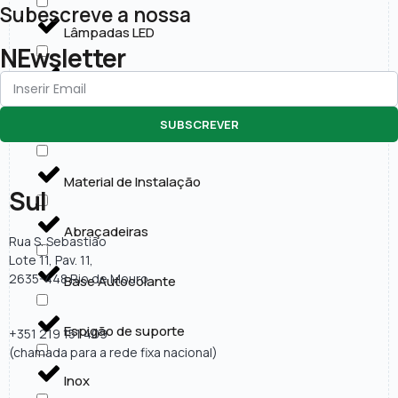
Subescreve a nossa
Lâmpadas LED
NEwsletter
Painéis LED
SUBSCREVER
Projectores LED
Material de Instalação
Sul
Abraçadeiras
Rua S. Sebastião
Lote 11, Pav. 11,
2635-448 Rio de Mouro
Base Autocolante
Espigão de suporte
+351 219 151 409
(chamada para a rede fixa nacional)
Inox