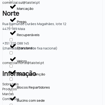
comercial.sul@taistel.pt
Marcação
Norte
Prego
Rua Raimundo Durães Magalhães, lote 12
4475-189 Maia
Recuperáveis
+351 225 088 145
Standard
(chamada para a rede fixa nacional)
Velcro
comercial.norte@taistel.pt
Informação
Barras de Junção
Sobre Nós
Blocos Repartidores
Produtos
Marcas
Contactos
Bucins com sede