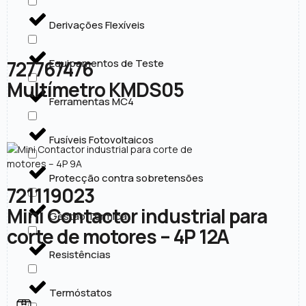
Derivações Flexíveis
727767476
Equipamentos de Teste
Multímetro KMDS05
Ferramentas MC4
Fusíveis Fotovoltaicos
Protecção contra sobretensões
721119023
Mini Contactor industrial para
Gestão Térmica
corte de motores – 4P 12A
Resistências
Termóstatos