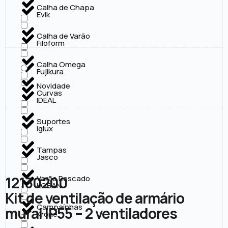
Calha de Chapa
Evik
Calha de Varão
Filoform
Calha Omega
Fujikura
Novidade
Curvas
IDEAL
Suportes
Iglux
Tampas
Jasco
12130200
Varão Roscado
KOBAN
Kit de ventilação de armário
Campaínhas
mural IP55 – 2 ventiladores
Krone