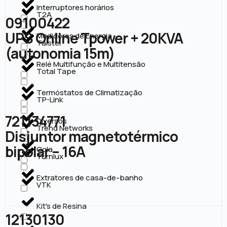
Interruptores horários
T2A
09100422
UPS Online Tpower + 20KVA
Medidores de Energia
Taistel
(autonomia 15m)
Relé Multifunção e Multitensão
Total Tape
Termóstatos de Climatização
TP-Link
721134771
Diversos
Trend Networks
Disjuntor magnetotérmico
bipolar – 16A
Cola
Turnlux
Extratores de casa-de-banho
VTK
Kit's de Resina
12130130