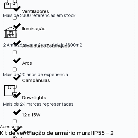
Ventiladores
Mais de 2300 referências em stock
Iluminação
2 Armazéns com área total de 1600m2
Armaduras Estanques
Aros
Mais de 20 anos de experiência
Campânulas
Downlights
Mais de 24 marcas representadas
12 a 15W
Acessórios
18W
Kit de ventilação de armário mural IP55 – 2