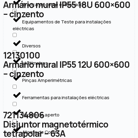
Armário mural IP55 18U 600×600
Trança de cobre estanhado
– cinzento
Equipamentos de Teste para instalações
eléctricas
Diversos
12130100
Armário mural IP55 12U 600×600
Multímetros
– cinzento
Pinças Amperimétricas
Ferramentas para instalações eléctricas
721134806
Alicate de aperto
Disjuntor magnetotérmico
tetrapolar – 63A
Alicate de Corte