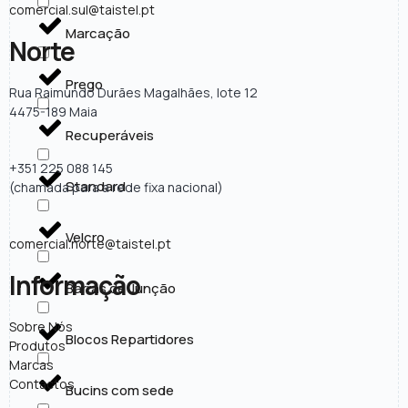
comercial.sul@taistel.pt
Marcação
Norte
Prego
Rua Raimundo Durães Magalhães, lote 12
4475-189 Maia
Recuperáveis
+351 225 088 145
Standard
(chamada para a rede fixa nacional)
Velcro
comercial.norte@taistel.pt
Informação
Barras de Junção
Sobre Nós
Blocos Repartidores
Produtos
Marcas
Contactos
Bucins com sede