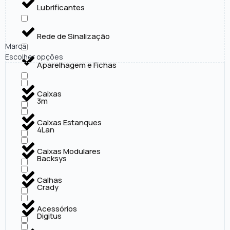
Lubrificantes
Rede de Sinalização
Marca
Escolher opções
Aparelhagem e Fichas
Caixas
3m
Caixas Estanques
4Lan
Caixas Modulares
Backsys
Calhas
Crady
Acessórios
Digitus