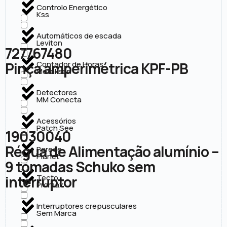
Controlo Energético
Kss
Automáticos de escada
Leviton
727767480
Pinça amperimétrica KPF-PB
Contador de Horas
Metaksan
Detectores
MM Conecta
Acessórios
Patch See
19030040
Régua de Alimentação alumínio –
Parede
Planet
9 tomadas Schuko sem
interruptor
Tecto
Promax
Interruptores crepusculares
Sem Marca