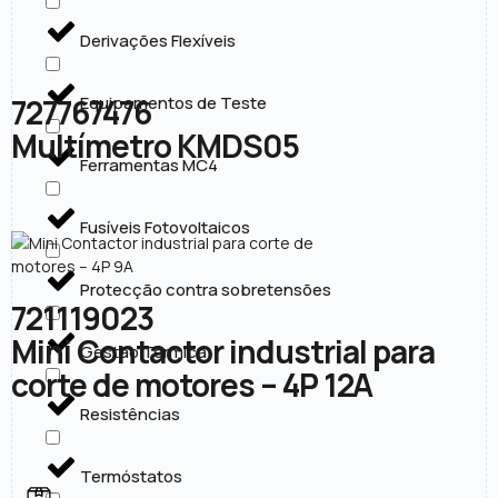
Derivações Flexíveis
727767476
Equipamentos de Teste
Multímetro KMDS05
Ferramentas MC4
Fusíveis Fotovoltaicos
Protecção contra sobretensões
721119023
Mini Contactor industrial para
Gestão Térmica
corte de motores – 4P 12A
Resistências
Termóstatos