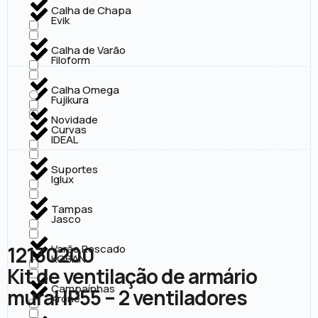
Calha de Chapa
Evik
Calha de Varão
Filoform
Calha Omega
Fujikura
Novidade
Curvas
IDEAL
Suportes
Iglux
Tampas
Jasco
12130200
Varão Roscado
KOBAN
Kit de ventilação de armário
Campaínhas
mural IP55 – 2 ventiladores
Krone