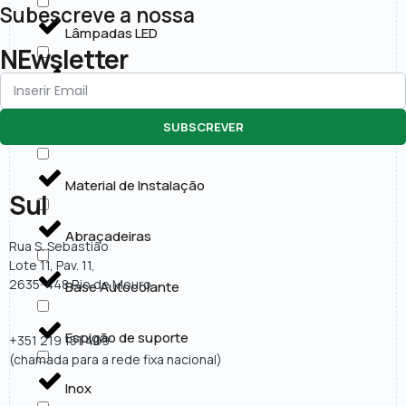
Subescreve a nossa
Lâmpadas LED
NEwsletter
Painéis LED
SUBSCREVER
Projectores LED
Material de Instalação
Sul
Abraçadeiras
Rua S. Sebastião
Lote 11, Pav. 11,
2635-448 Rio de Mouro
Base Autocolante
Espigão de suporte
+351 219 151 409
(chamada para a rede fixa nacional)
Inox