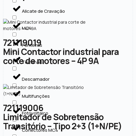
Alicate de Cravação
MC4
721119019
Ponteiras
Mini Contactor industrial para
corte de motores – 4P 9A
Terminais
Descarnador
Multifunções
721119006
Fotovoltaico
Limitador de Sobretensão
Transitório – Tipo 2+3 (1+N/PE)
Conectores MC4