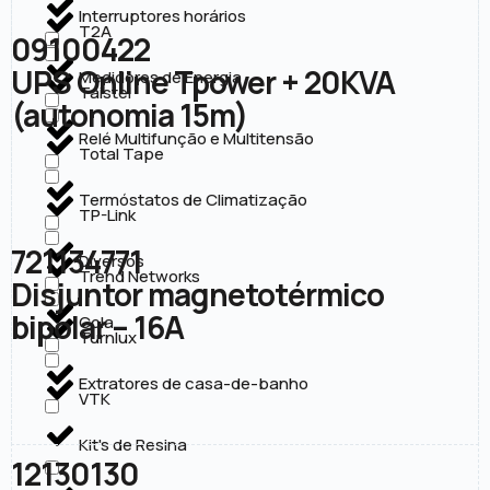
Interruptores horários
T2A
09100422
UPS Online Tpower + 20KVA
Medidores de Energia
Taistel
(autonomia 15m)
Relé Multifunção e Multitensão
Total Tape
Termóstatos de Climatização
TP-Link
721134771
Diversos
Trend Networks
Disjuntor magnetotérmico
bipolar – 16A
Cola
Turnlux
Extratores de casa-de-banho
VTK
Kit's de Resina
12130130