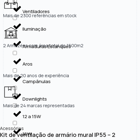
Ventiladores
Mais de 2300 referências em stock
Iluminação
2 Armazéns com área total de 1600m2
Armaduras Estanques
Aros
Mais de 20 anos de experiência
Campânulas
Downlights
Mais de 24 marcas representadas
12 a 15W
Acessórios
18W
Kit de ventilação de armário mural IP55 – 2