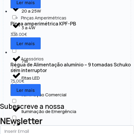
Ler mais
20 a 25W
Pinças Amperimétricas
Pinça amperimétrica KPF-PB
3 a 4W
336.00
€
Ler mais
30 a 50W
Acessórios
7W
Régua de Alimentação alumínio – 9 tomadas Schuko
sem interruptor
Fitas LED
75.00
€
Ler mais
Iluminação Comercial
Subescreve a nossa
Iluminação de Emergência
NEwsletter
Iluminação Exterior