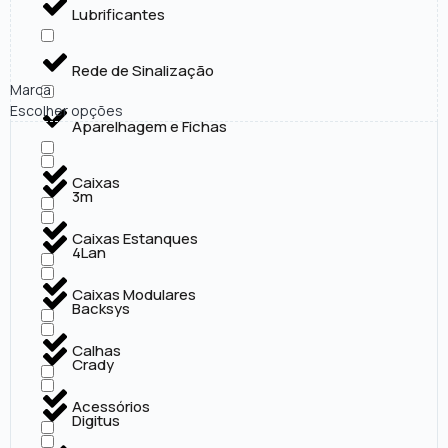
Lubrificantes
Rede de Sinalização
Marca
Escolher opções
Aparelhagem e Fichas
Caixas
3m
Caixas Estanques
4Lan
Caixas Modulares
Backsys
Calhas
Crady
Acessórios
Digitus