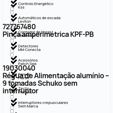
Controlo Energético
Kss
Automáticos de escada
Leviton
727767480
Pinça amperimétrica KPF-PB
Contador de Horas
Metaksan
Detectores
MM Conecta
Acessórios
Patch See
19030040
Régua de Alimentação alumínio –
Parede
Planet
9 tomadas Schuko sem
interruptor
Tecto
Promax
Interruptores crepusculares
Sem Marca