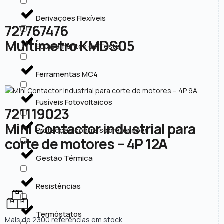
Derivações Flexíveis
727767476
Multímetro KMDS05
Equipamentos de Teste
Ferramentas MC4
Fusíveis Fotovoltaicos
721119023
Mini Contactor industrial para
Protecção contra sobretensões
corte de motores – 4P 12A
Gestão Térmica
Resistências
Termóstatos
Mais de 2300 referências em stock