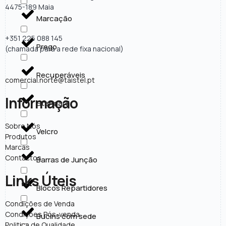
4475-189 Maia
Marcação
+351 225 088 145
Prego
(chamada para a rede fixa nacional)
Recuperáveis
comercial.norte@taistel.pt
Informação
Standard
Sobre Nós
Velcro
Produtos
Marcas
Contactos
Barras de Junção
Links Úteis
Blocos Repartidores
Condições de Venda
Condições Pós-venda
Bucins com sede
Politica de Qualidade