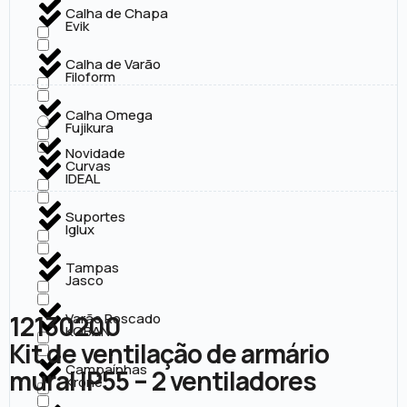
Calha de Chapa
Evik
Calha de Varão
Filoform
Calha Omega
Fujikura
Novidade
Curvas
IDEAL
Suportes
Iglux
Tampas
Jasco
12130200
Varão Roscado
KOBAN
Kit de ventilação de armário
Campaínhas
mural IP55 – 2 ventiladores
Krone