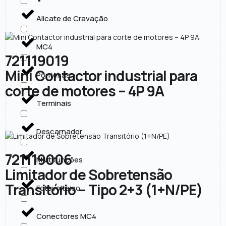
Alicate de Cravação
MC4
721119019
Mini Contactor industrial para
Ponteiras
corte de motores – 4P 9A
Terminais
Descarnador
721119006
Multifunções
Limitador de Sobretensão
Transitório – Tipo 2+3 (1+N/PE)
Fotovoltaico
Conectores MC4