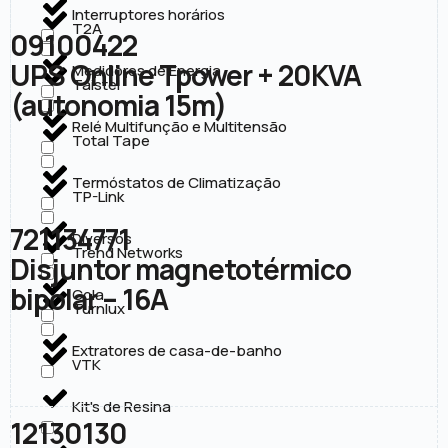
Interruptores horários
T2A
09100422
UPS Online Tpower + 20KVA
Medidores de Energia
Taistel
(autonomia 15m)
Relé Multifunção e Multitensão
Total Tape
Termóstatos de Climatização
TP-Link
721134771
Diversos
Trend Networks
Disjuntor magnetotérmico
bipolar – 16A
Cola
Turnlux
Extratores de casa-de-banho
VTK
Kit's de Resina
12130130