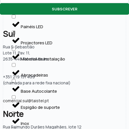
SUBSCREVER
Lâmpadas LED
Painéis LED
Sul
Projectores LED
Rua S. Sebastião
Lote 11, Pav. 11,
Material de Instalação
2635-448 Rio de Mouro
Abraçadeiras
+351 219 151 409
(chamada para a rede fixa nacional)
Base Autocolante
comercial.sul@taistel.pt
Espigão de suporte
Norte
Inox
Rua Raimundo Durães Magalhães, lote 12