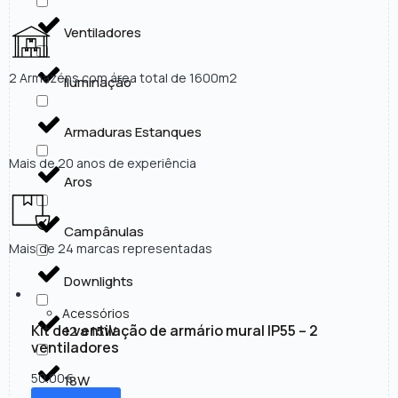
Ventiladores
2 Armazéns com área total de 1600m2
Iluminação
Armaduras Estanques
Mais de 20 anos de experiência
Aros
Campânulas
Mais de 24 marcas representadas
Downlights
Acessórios
Kit de ventilação de armário mural IP55 – 2
12 a 15W
ventiladores
50.00
€
18W