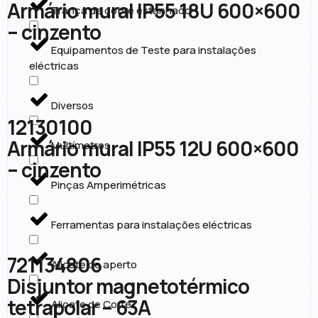
Armário mural IP55 18U 600×600
Trança de cobre estanhado
– cinzento
Equipamentos de Teste para instalações
eléctricas
Diversos
12130100
Armário mural IP55 12U 600×600
Multímetros
– cinzento
Pinças Amperimétricas
Ferramentas para instalações eléctricas
721134806
Alicate de aperto
Disjuntor magnetotérmico
tetrapolar – 63A
Alicate de Corte