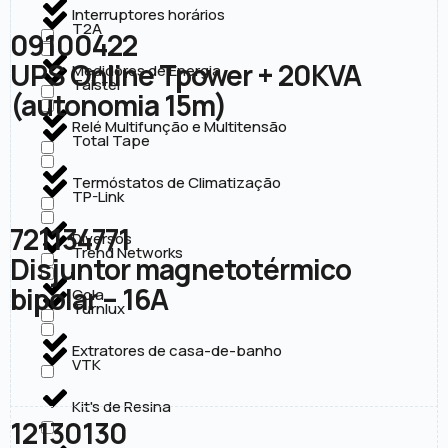
Interruptores horários
T2A
09100422
UPS Online Tpower + 20KVA
Medidores de Energia
Taistel
(autonomia 15m)
Relé Multifunção e Multitensão
Total Tape
Termóstatos de Climatização
TP-Link
721134771
Diversos
Trend Networks
Disjuntor magnetotérmico
bipolar – 16A
Cola
Turnlux
Extratores de casa-de-banho
VTK
Kit's de Resina
12130130