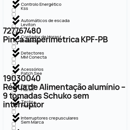
Controlo Energético
Kss
Automáticos de escada
Leviton
727767480
Pinça amperimétrica KPF-PB
Contador de Horas
Metaksan
Detectores
MM Conecta
Acessórios
Patch See
19030040
Régua de Alimentação alumínio –
Parede
Planet
9 tomadas Schuko sem
interruptor
Tecto
Promax
Interruptores crepusculares
Sem Marca