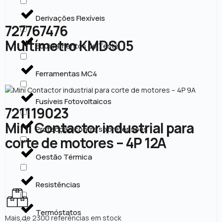
Derivações Flexíveis
727767476
Multímetro KMDS05
Equipamentos de Teste
Ferramentas MC4
Fusíveis Fotovoltaicos
721119023
Mini Contactor industrial para
Protecção contra sobretensões
corte de motores – 4P 12A
Gestão Térmica
Resistências
Termóstatos
Mais de 2300 referências em stock