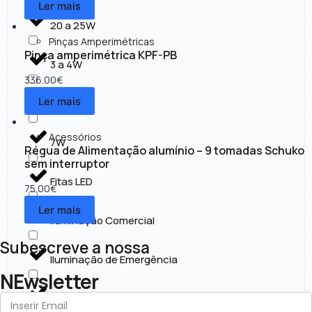
Ler mais
20 a 25W
Pinças Amperimétricas
Pinça amperimétrica KPF-PB
3 a 4W
336.00
€
Ler mais
30 a 50W
Acessórios
7W
Régua de Alimentação alumínio – 9 tomadas Schuko
sem interruptor
Fitas LED
75.00
€
Ler mais
Iluminação Comercial
Subescreve a nossa
Iluminação de Emergência
NEwsletter
Iluminação Exterior