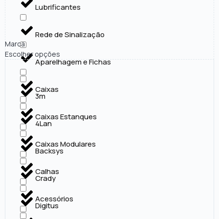
Lubrificantes
Rede de Sinalização
Marca
Escolher opções
Aparelhagem e Fichas
Caixas
3m
Caixas Estanques
4Lan
Caixas Modulares
Backsys
Calhas
Crady
Acessórios
Digitus