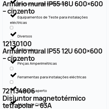
Armário mural IP55 18U 600×600
Trança de cobre estanhado
– cinzento
Equipamentos de Teste para instalações
eléctricas
Diversos
12130100
Armário mural IP55 12U 600×600
Multímetros
– cinzento
Pinças Amperimétricas
Ferramentas para instalações eléctricas
721134806
Alicate de aperto
Disjuntor magnetotérmico
tetrapolar – 63A
Alicate de Corte