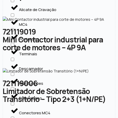
Alicate de Cravação
MC4
721119019
Mini Contactor industrial para
Ponteiras
corte de motores – 4P 9A
Terminais
Descarnador
721119006
Multifunções
Limitador de Sobretensão
Transitório – Tipo 2+3 (1+N/PE)
Fotovoltaico
Conectores MC4