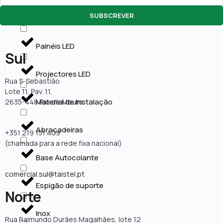
SUBSCREVER
Lâmpadas LED
Painéis LED
Sul
Projectores LED
Rua S. Sebastião
Lote 11, Pav. 11,
Material de Instalação
2635-448 Rio de Mouro
Abraçadeiras
+351 219 151 409
(chamada para a rede fixa nacional)
Base Autocolante
comercial.sul@taistel.pt
Espigão de suporte
Norte
Inox
Rua Raimundo Durães Magalhães, lote 12