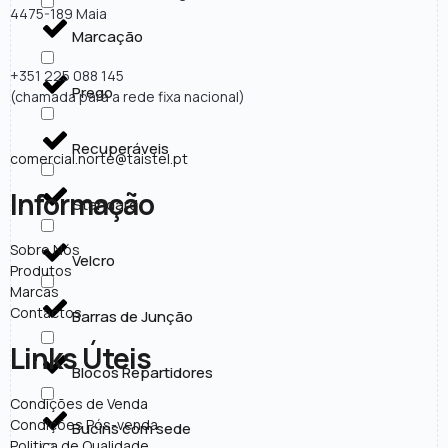
4475-189 Maia
Marcação
+351 225 088 145
Prego
(chamada para a rede fixa nacional)
Recuperáveis
comercial.norte@taistel.pt
Informação
Standard
Sobre Nós
Velcro
Produtos
Marcas
Contactos
Barras de Junção
Links Úteis
Blocos Repartidores
Condições de Venda
Condições Pós-venda
Bucins com sede
Politica de Qualidade