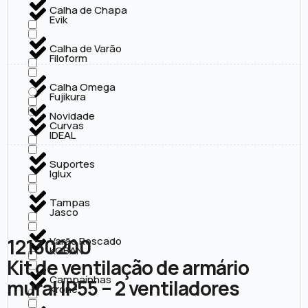
Calha de Chapa
Evik
Calha de Varão
Filoform
Calha Omega
Fujikura
Novidade
Curvas
IDEAL
Suportes
Iglux
Tampas
Jasco
12130200
Varão Roscado
KOBAN
Kit de ventilação de armário
Campaínhas
mural IP55 – 2 ventiladores
Krone