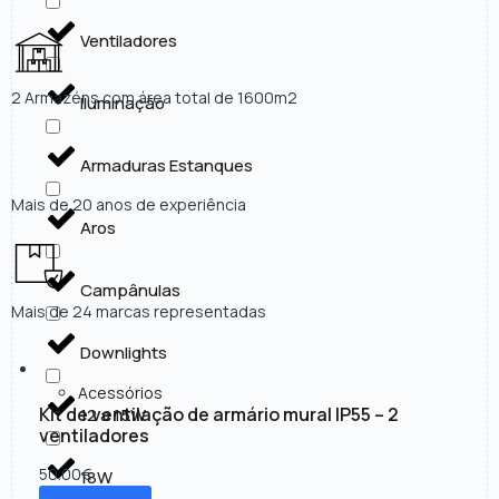
Ventiladores
2 Armazéns com área total de 1600m2
Iluminação
Armaduras Estanques
Mais de 20 anos de experiência
Aros
Campânulas
Mais de 24 marcas representadas
Downlights
Acessórios
Kit de ventilação de armário mural IP55 – 2
12 a 15W
ventiladores
50.00
€
18W