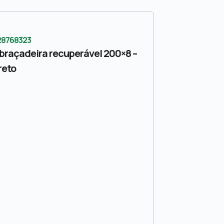
28768323
braçadeira recuperável 200×8 –
reto