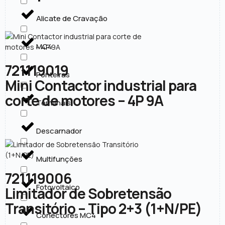
Alicate de Cravação
MC4
721119019
Ponteiras
Mini Contactor industrial para
corte de motores – 4P 9A
Terminais
Descarnador
Multifunções
721119006
Fotovoltaico
Limitador de Sobretensão
Transitório – Tipo 2+3 (1+N/PE)
Conectores MC4