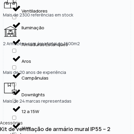
Ventiladores
Mais de 2300 referências em stock
Iluminação
2 Armazéns com área total de 1600m2
Armaduras Estanques
Aros
Mais de 20 anos de experiência
Campânulas
Downlights
Mais de 24 marcas representadas
12 a 15W
Acessórios
18W
Kit de ventilação de armário mural IP55 – 2