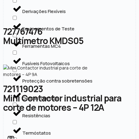
Derivações Flexíveis
727767476
Equipamentos de Teste
Multímetro KMDS05
Ferramentas MC4
Fusíveis Fotovoltaicos
Protecção contra sobretensões
721119023
Mini Contactor industrial para
Gestão Térmica
corte de motores – 4P 12A
Resistências
Termóstatos