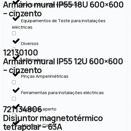
Armário mural IP55 18U 600×600
Trança de cobre estanhado
– cinzento
Equipamentos de Teste para instalações
eléctricas
Diversos
12130100
Armário mural IP55 12U 600×600
Multímetros
– cinzento
Pinças Amperimétricas
Ferramentas para instalações eléctricas
721134806
Alicate de aperto
Disjuntor magnetotérmico
tetrapolar – 63A
Alicate de Corte