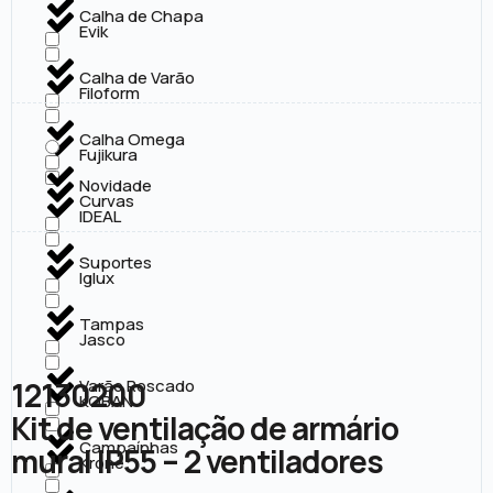
Calha de Chapa
Evik
Calha de Varão
Filoform
Calha Omega
Fujikura
Novidade
Curvas
IDEAL
Suportes
Iglux
Tampas
Jasco
12130200
Varão Roscado
KOBAN
Kit de ventilação de armário
Campaínhas
mural IP55 – 2 ventiladores
Krone