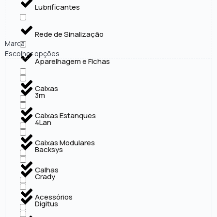
Lubrificantes
Rede de Sinalização
Marca
Escolher opções
Aparelhagem e Fichas
Caixas
3m
Caixas Estanques
4Lan
Caixas Modulares
Backsys
Calhas
Crady
Acessórios
Digitus