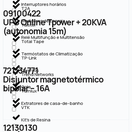
Interruptores horários
T2A
09100422
UPS Online Tpower + 20KVA
Medidores de Energia
Taistel
(autonomia 15m)
Relé Multifunção e Multitensão
Total Tape
Termóstatos de Climatização
TP-Link
721134771
Diversos
Trend Networks
Disjuntor magnetotérmico
bipolar – 16A
Cola
Turnlux
Extratores de casa-de-banho
VTK
Kit's de Resina
12130130