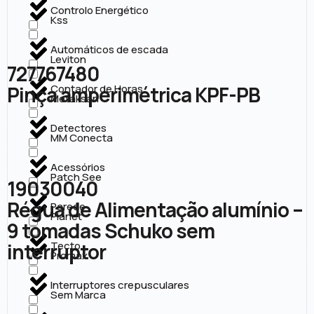
Controlo Energético
Kss
Automáticos de escada
Leviton
727767480
Pinça amperimétrica KPF-PB
Contador de Horas
Metaksan
Detectores
MM Conecta
Acessórios
Patch See
19030040
Régua de Alimentação alumínio –
Parede
Planet
9 tomadas Schuko sem
interruptor
Tecto
Promax
Interruptores crepusculares
Sem Marca