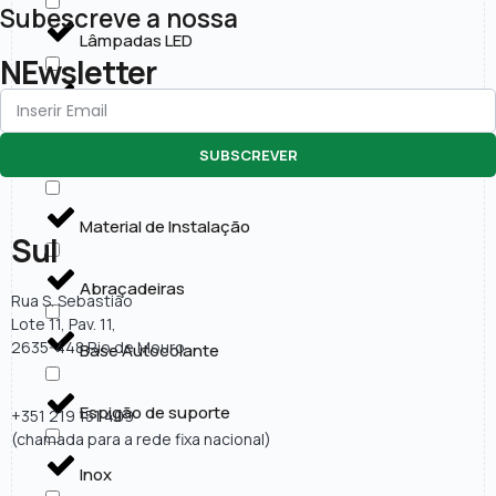
Subescreve a nossa
Lâmpadas LED
NEwsletter
Painéis LED
SUBSCREVER
Projectores LED
Material de Instalação
Sul
Abraçadeiras
Rua S. Sebastião
Lote 11, Pav. 11,
2635-448 Rio de Mouro
Base Autocolante
Espigão de suporte
+351 219 151 409
(chamada para a rede fixa nacional)
Inox