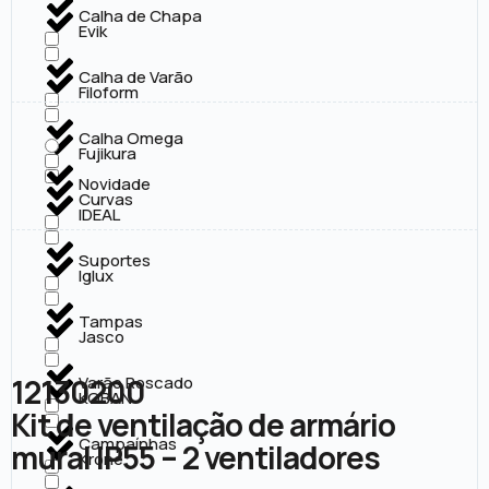
Calha de Chapa
Evik
Calha de Varão
Filoform
Calha Omega
Fujikura
Novidade
Curvas
IDEAL
Suportes
Iglux
Tampas
Jasco
12130200
Varão Roscado
KOBAN
Kit de ventilação de armário
Campaínhas
mural IP55 – 2 ventiladores
Krone