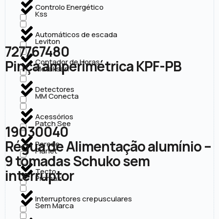
Controlo Energético
Kss
Automáticos de escada
Leviton
727767480
Pinça amperimétrica KPF-PB
Contador de Horas
Metaksan
Detectores
MM Conecta
Acessórios
Patch See
19030040
Régua de Alimentação alumínio –
Parede
Planet
9 tomadas Schuko sem
interruptor
Tecto
Promax
Interruptores crepusculares
Sem Marca