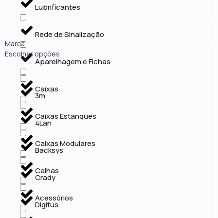
Lubrificantes
Rede de Sinalização
Marca
Escolher opções
Aparelhagem e Fichas
Caixas
3m
Caixas Estanques
4Lan
Caixas Modulares
Backsys
Calhas
Crady
Acessórios
Digitus