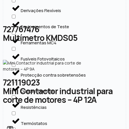
Derivações Flexíveis
727767476
Equipamentos de Teste
Multímetro KMDS05
Ferramentas MC4
Fusíveis Fotovoltaicos
Protecção contra sobretensões
721119023
Mini Contactor industrial para
Gestão Térmica
corte de motores – 4P 12A
Resistências
Termóstatos