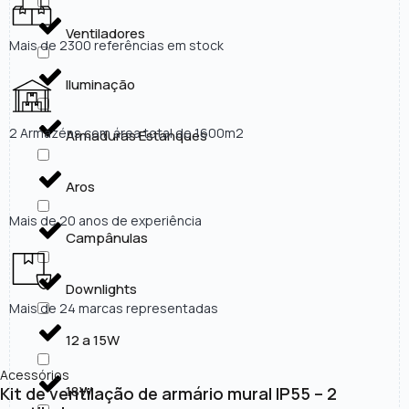
Ventiladores
Mais de 2300 referências em stock
Iluminação
2 Armazéns com área total de 1600m2
Armaduras Estanques
Aros
Mais de 20 anos de experiência
Campânulas
Downlights
Mais de 24 marcas representadas
12 a 15W
Acessórios
18W
Kit de ventilação de armário mural IP55 – 2