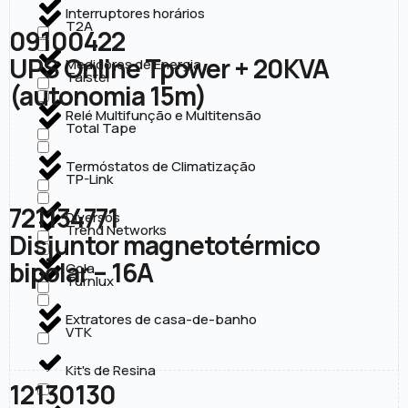
Interruptores horários
T2A
09100422
UPS Online Tpower + 20KVA
Medidores de Energia
Taistel
(autonomia 15m)
Relé Multifunção e Multitensão
Total Tape
Termóstatos de Climatização
TP-Link
721134771
Diversos
Trend Networks
Disjuntor magnetotérmico
bipolar – 16A
Cola
Turnlux
Extratores de casa-de-banho
VTK
Kit's de Resina
12130130