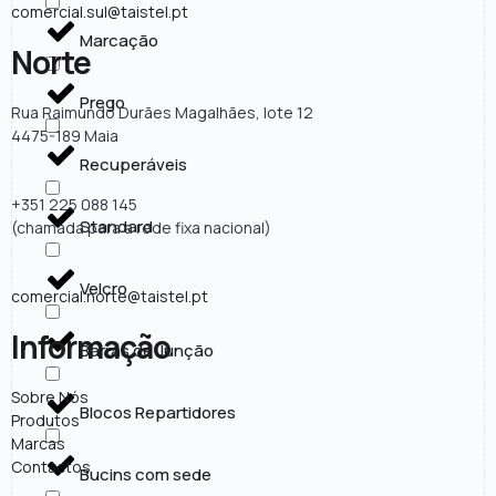
comercial.sul@taistel.pt
Marcação
Norte
Prego
Rua Raimundo Durães Magalhães, lote 12
4475-189 Maia
Recuperáveis
+351 225 088 145
Standard
(chamada para a rede fixa nacional)
Velcro
comercial.norte@taistel.pt
Informação
Barras de Junção
Sobre Nós
Blocos Repartidores
Produtos
Marcas
Contactos
Bucins com sede