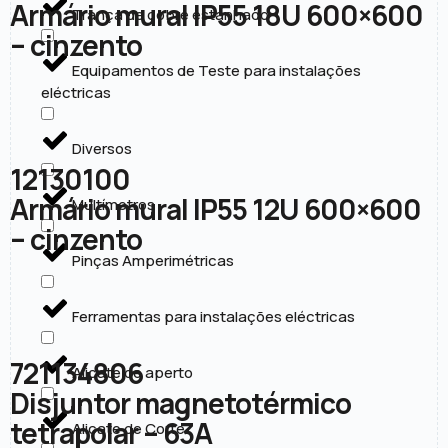
Armário mural IP55 18U 600×600
Trança de cobre estanhado
– cinzento
Equipamentos de Teste para instalações
eléctricas
Diversos
12130100
Armário mural IP55 12U 600×600
Multímetros
– cinzento
Pinças Amperimétricas
Ferramentas para instalações eléctricas
721134806
Alicate de aperto
Disjuntor magnetotérmico
tetrapolar – 63A
Alicate de Corte