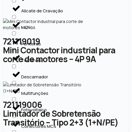
Alicate de Cravação
MC4
721119019
Ponteiras
Mini Contactor industrial para
corte de motores – 4P 9A
Terminais
Descarnador
Multifunções
721119006
Fotovoltaico
Limitador de Sobretensão
Transitório – Tipo 2+3 (1+N/PE)
Conectores MC4