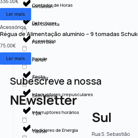
336.00
€
Contador de Horas
Metaksan
Ler mais
Detectores
MM Conecta
Acessórios
Régua de Alimentação alumínio – 9 tomadas Schuk
Acessórios
Patch See
75.00
€
Parede
Ler mais
Planet
Tecto
Subescreve a nossa
Promax
NEwsletter
Interruptores crepusculares
Sem Marca
Sul
Interruptores horários
T2A
Medidores de Energia
Taistel
Rua S. Sebastião