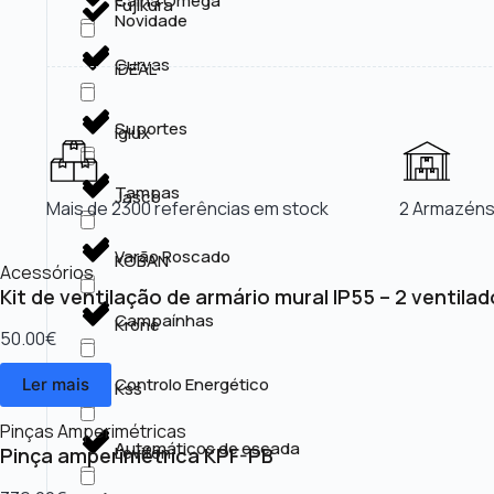
Calha Omega
Fujikura
Novidade
Curvas
IDEAL
Suportes
Iglux
Tampas
Jasco
Mais de 2300 referências em stock
2 Armazéns
Varão Roscado
KOBAN
Acessórios
Kit de ventilação de armário mural IP55 – 2 ventila
Campaínhas
Krone
50.00
€
Controlo Energético
Ler mais
Kss
Pinças Amperimétricas
Automáticos de escada
Leviton
Pinça amperimétrica KPF-PB