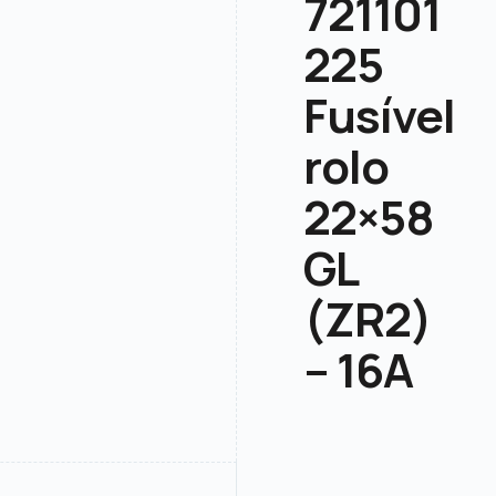
721101
225
Fusível
rolo
22×58
GL
(ZR2)
– 16A