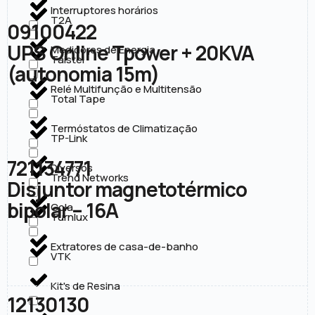
Interruptores horários
T2A
09100422
UPS Online Tpower + 20KVA
Medidores de Energia
Taistel
(autonomia 15m)
Relé Multifunção e Multitensão
Total Tape
Termóstatos de Climatização
TP-Link
721134771
Diversos
Trend Networks
Disjuntor magnetotérmico
bipolar – 16A
Cola
Turnlux
Extratores de casa-de-banho
VTK
Kit's de Resina
12130130