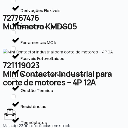
Derivações Flexíveis
727767476
Multímetro KMDS05
Equipamentos de Teste
Ferramentas MC4
Fusíveis Fotovoltaicos
721119023
Mini Contactor industrial para
Protecção contra sobretensões
corte de motores – 4P 12A
Gestão Térmica
Resistências
Termóstatos
Mais de 2300 referências em stock