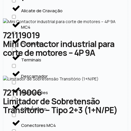
Alicate de Cravação
MC4
721119019
Mini Contactor industrial para
Ponteiras
corte de motores – 4P 9A
Terminais
Descarnador
721119006
Multifunções
Limitador de Sobretensão
Transitório – Tipo 2+3 (1+N/PE)
Fotovoltaico
Conectores MC4