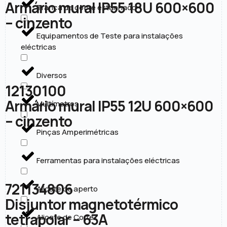
Armário mural IP55 18U 600×600
Trança de cobre estanhado
– cinzento
Equipamentos de Teste para instalações
eléctricas
Diversos
12130100
Armário mural IP55 12U 600×600
Multímetros
– cinzento
Pinças Amperimétricas
Ferramentas para instalações eléctricas
721134806
Alicate de aperto
Disjuntor magnetotérmico
tetrapolar – 63A
Alicate de Corte