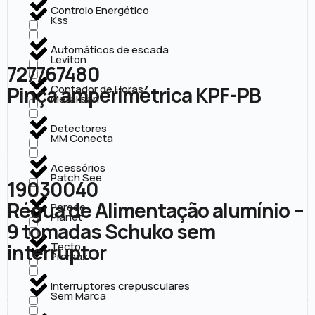
Controlo Energético
Kss
Automáticos de escada
Leviton
727767480
Pinça amperimétrica KPF-PB
Contador de Horas
Metaksan
Detectores
MM Conecta
Acessórios
Patch See
19030040
Régua de Alimentação alumínio –
Parede
Planet
9 tomadas Schuko sem
interruptor
Tecto
Promax
Interruptores crepusculares
Sem Marca