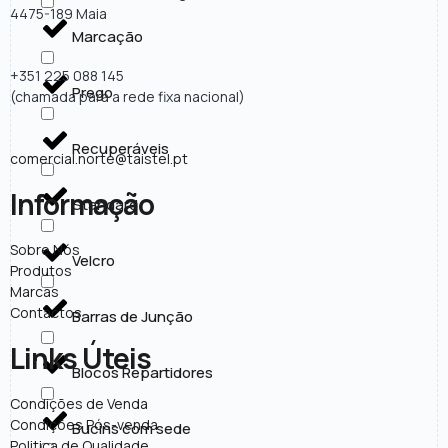
4475-189 Maia
Marcação
+351 225 088 145
Prego
(chamada para a rede fixa nacional)
Recuperáveis
comercial.norte@taistel.pt
Informação
Standard
Sobre Nós
Velcro
Produtos
Marcas
Contactos
Barras de Junção
Links Úteis
Blocos Repartidores
Condições de Venda
Condições Pós-venda
Bucins com sede
Politica de Qualidade