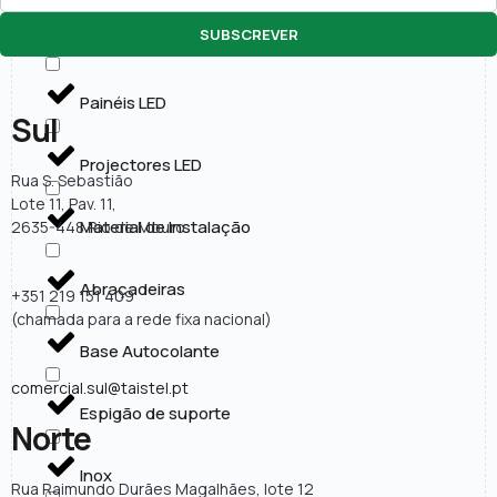
SUBSCREVER
Lâmpadas LED
Painéis LED
Sul
Projectores LED
Rua S. Sebastião
Lote 11, Pav. 11,
Material de Instalação
2635-448 Rio de Mouro
Abraçadeiras
+351 219 151 409
(chamada para a rede fixa nacional)
Base Autocolante
comercial.sul@taistel.pt
Espigão de suporte
Norte
Inox
Rua Raimundo Durães Magalhães, lote 12