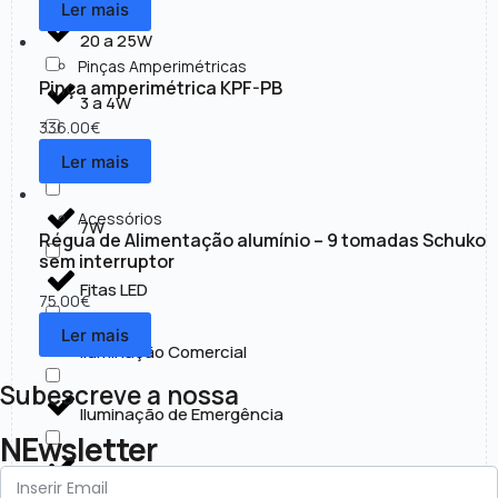
Ler mais
20 a 25W
Pinças Amperimétricas
Pinça amperimétrica KPF-PB
3 a 4W
336.00
€
Ler mais
30 a 50W
Acessórios
7W
Régua de Alimentação alumínio – 9 tomadas Schuko
sem interruptor
Fitas LED
75.00
€
Ler mais
Iluminação Comercial
Subescreve a nossa
Iluminação de Emergência
NEwsletter
Iluminação Exterior