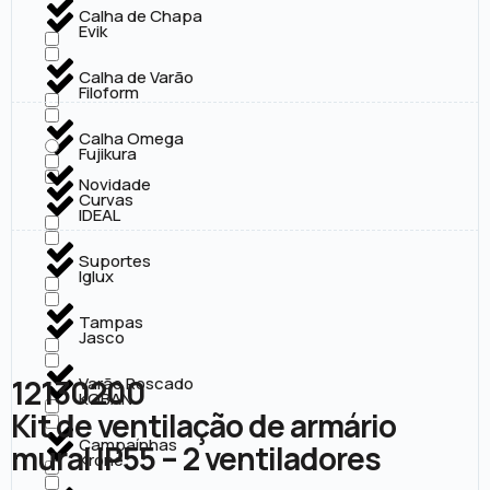
Calha de Chapa
Evik
Calha de Varão
Filoform
Calha Omega
Fujikura
Novidade
Curvas
IDEAL
Suportes
Iglux
Tampas
Jasco
12130200
Varão Roscado
KOBAN
Kit de ventilação de armário
Campaínhas
mural IP55 – 2 ventiladores
Krone