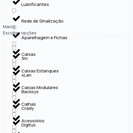
Lubrificantes
Rede de Sinalização
Marca
Escolher opções
Aparelhagem e Fichas
Caixas
3m
Caixas Estanques
4Lan
Caixas Modulares
Backsys
Calhas
Crady
Acessórios
Digitus