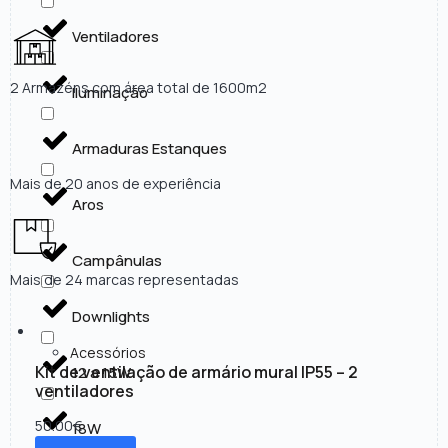
Ventiladores
2 Armazéns com área total de 1600m2
Iluminação
Armaduras Estanques
Mais de 20 anos de experiência
Aros
Campânulas
Mais de 24 marcas representadas
Downlights
Acessórios
Kit de ventilação de armário mural IP55 – 2
12 a 15W
ventiladores
50.00
€
18W