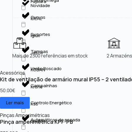
Calha Omega
Fujikura
Novidade
Curvas
IDEAL
Suportes
Iglux
Tampas
Jasco
Mais de 2300 referências em stock
2 Armazéns
Varão Roscado
KOBAN
Acessórios
Kit de ventilação de armário mural IP55 – 2 ventila
Campaínhas
Krone
50.00
€
Controlo Energético
Ler mais
Kss
Pinças Amperimétricas
Automáticos de escada
Leviton
Pinça amperimétrica KPF-PB