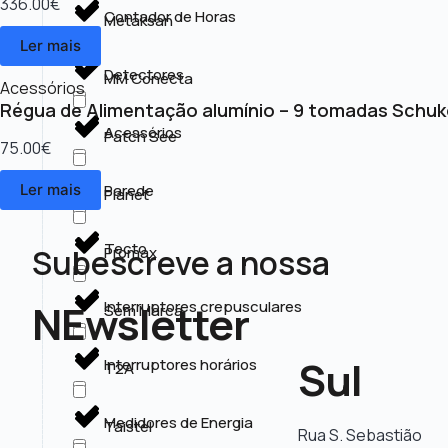
336.00
€
Contador de Horas
Metaksan
Ler mais
Detectores
MM Conecta
Acessórios
Régua de Alimentação alumínio – 9 tomadas Schuk
Acessórios
Patch See
75.00
€
Parede
Ler mais
Planet
Tecto
Subescreve a nossa
Promax
NEwsletter
Interruptores crepusculares
Sem Marca
Sul
Interruptores horários
T2A
Medidores de Energia
Taistel
Rua S. Sebastião