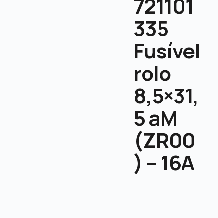
721101
335
Fusível
rolo
8,5×31,
5 aM
(ZR00
) – 16A