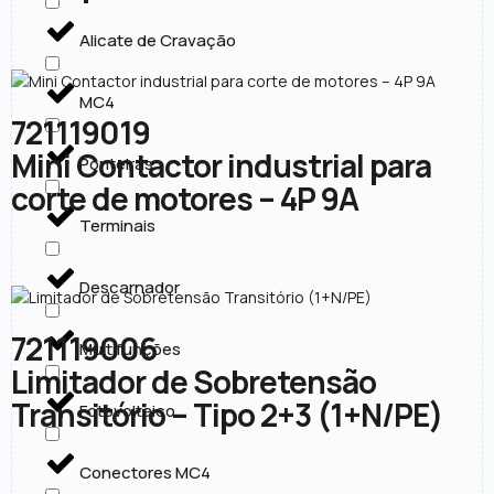
Alicate de Cravação
MC4
721119019
Mini Contactor industrial para
Ponteiras
corte de motores – 4P 9A
Terminais
Descarnador
721119006
Multifunções
Limitador de Sobretensão
Transitório – Tipo 2+3 (1+N/PE)
Fotovoltaico
Conectores MC4