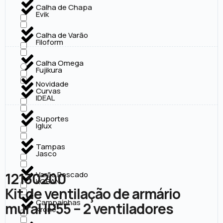
Calha de Chapa
Evik
Calha de Varão
Filoform
Calha Omega
Fujikura
Novidade
Curvas
IDEAL
Suportes
Iglux
Tampas
Jasco
12130200
Varão Roscado
KOBAN
Kit de ventilação de armário
Campaínhas
mural IP55 – 2 ventiladores
Krone