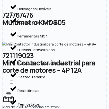
Derivações Flexíveis
727767476
Multímetro KMDS05
Equipamentos de Teste
Ferramentas MC4
Fusíveis Fotovoltaicos
721119023
Mini Contactor industrial para
Protecção contra sobretensões
corte de motores – 4P 12A
Gestão Térmica
Resistências
Termóstatos
Mais de 2300 referências em stock