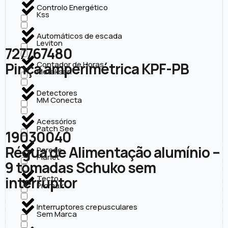
Controlo Energético
Kss
Automáticos de escada
Leviton
727767480
Pinça amperimétrica KPF-PB
Contador de Horas
Metaksan
Detectores
MM Conecta
Acessórios
Patch See
19030040
Régua de Alimentação alumínio –
Parede
Planet
9 tomadas Schuko sem
interruptor
Tecto
Promax
Interruptores crepusculares
Sem Marca