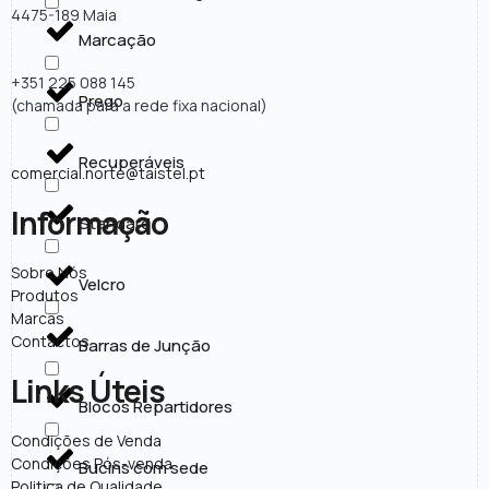
4475-189 Maia
Marcação
+351 225 088 145
Prego
(chamada para a rede fixa nacional)
Recuperáveis
comercial.norte@taistel.pt
Informação
Standard
Sobre Nós
Velcro
Produtos
Marcas
Contactos
Barras de Junção
Links Úteis
Blocos Repartidores
Condições de Venda
Condições Pós-venda
Bucins com sede
Politica de Qualidade