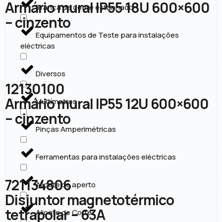
Armário mural IP55 18U 600×600
Trança de cobre estanhado
– cinzento
Equipamentos de Teste para instalações
eléctricas
Diversos
12130100
Armário mural IP55 12U 600×600
Multímetros
– cinzento
Pinças Amperimétricas
Ferramentas para instalações eléctricas
721134806
Alicate de aperto
Disjuntor magnetotérmico
tetrapolar – 63A
Alicate de Corte