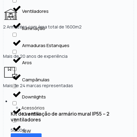
Ventiladores
2 Armazéns com área total de 1600m2
Iluminação
Armaduras Estanques
Mais de 20 anos de experiência
Aros
Campânulas
Mais de 24 marcas representadas
Downlights
Acessórios
Kit de ventilação de armário mural IP55 – 2
12 a 15W
ventiladores
50.00
€
18W