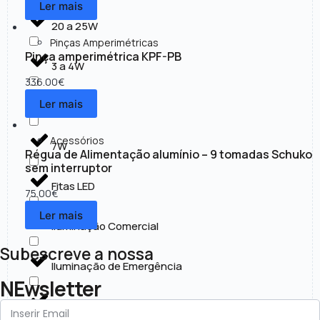
Ler mais
20 a 25W
Pinças Amperimétricas
Pinça amperimétrica KPF-PB
3 a 4W
336.00
€
Ler mais
30 a 50W
Acessórios
7W
Régua de Alimentação alumínio – 9 tomadas Schuko
sem interruptor
Fitas LED
75.00
€
Ler mais
Iluminação Comercial
Subescreve a nossa
Iluminação de Emergência
NEwsletter
Iluminação Exterior