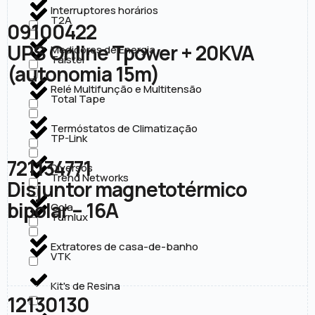
Interruptores horários
T2A
09100422
UPS Online Tpower + 20KVA
Medidores de Energia
Taistel
(autonomia 15m)
Relé Multifunção e Multitensão
Total Tape
Termóstatos de Climatização
TP-Link
721134771
Diversos
Trend Networks
Disjuntor magnetotérmico
bipolar – 16A
Cola
Turnlux
Extratores de casa-de-banho
VTK
Kit's de Resina
12130130