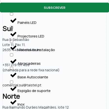
SUBSCREVER
Lâmpadas LED
Painéis LED
Sul
Projectores LED
Rua S. Sebastião
Lote 11, Pav. 11,
Material de Instalação
2635-448 Rio de Mouro
Abraçadeiras
+351 219 151 409
(chamada para a rede fixa nacional)
Base Autocolante
comercial.sul@taistel.pt
Espigão de suporte
Norte
Inox
Rua Raimundo Durães Magalhães, lote 12