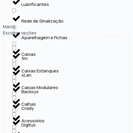
Lubrificantes
Rede de Sinalização
Marca
Escolher opções
Aparelhagem e Fichas
Caixas
3m
Caixas Estanques
4Lan
Caixas Modulares
Backsys
Calhas
Crady
Acessórios
Digitus