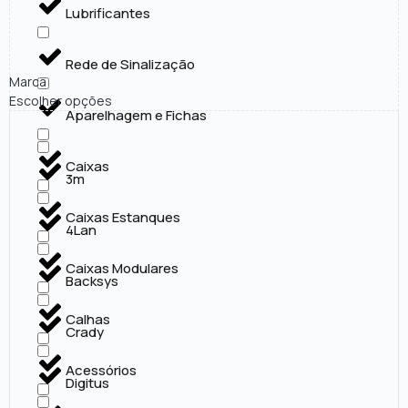
Lubrificantes
Rede de Sinalização
Marca
Escolher opções
Aparelhagem e Fichas
Caixas
3m
Caixas Estanques
4Lan
Caixas Modulares
Backsys
Calhas
Crady
Acessórios
Digitus