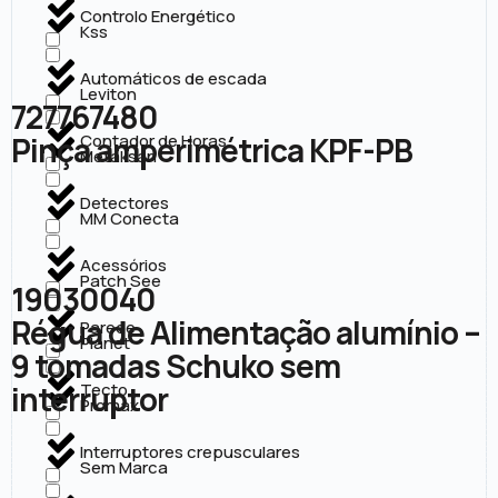
Controlo Energético
Kss
Automáticos de escada
Leviton
727767480
Pinça amperimétrica KPF-PB
Contador de Horas
Metaksan
Detectores
MM Conecta
Acessórios
Patch See
19030040
Régua de Alimentação alumínio –
Parede
Planet
9 tomadas Schuko sem
interruptor
Tecto
Promax
Interruptores crepusculares
Sem Marca