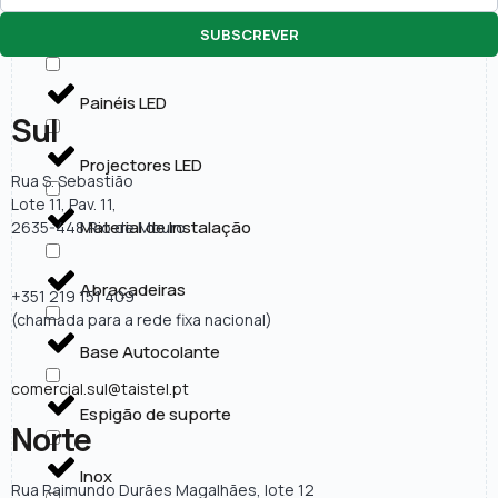
SUBSCREVER
Lâmpadas LED
Painéis LED
Sul
Projectores LED
Rua S. Sebastião
Lote 11, Pav. 11,
Material de Instalação
2635-448 Rio de Mouro
Abraçadeiras
+351 219 151 409
(chamada para a rede fixa nacional)
Base Autocolante
comercial.sul@taistel.pt
Espigão de suporte
Norte
Inox
Rua Raimundo Durães Magalhães, lote 12