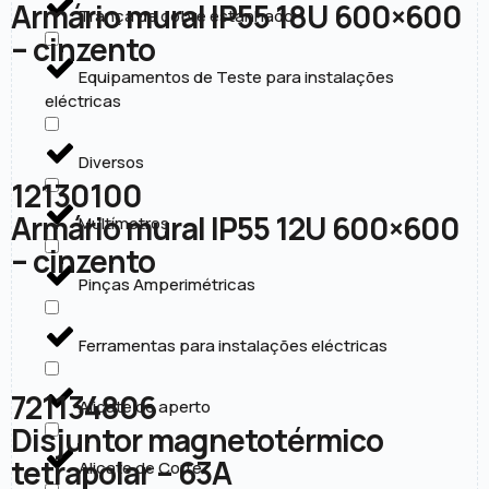
Armário mural IP55 18U 600×600
Trança de cobre estanhado
– cinzento
Equipamentos de Teste para instalações
eléctricas
Diversos
12130100
Armário mural IP55 12U 600×600
Multímetros
– cinzento
Pinças Amperimétricas
Ferramentas para instalações eléctricas
721134806
Alicate de aperto
Disjuntor magnetotérmico
tetrapolar – 63A
Alicate de Corte