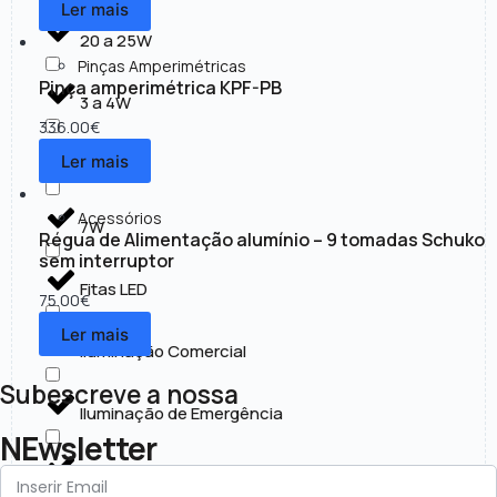
Ler mais
20 a 25W
Pinças Amperimétricas
Pinça amperimétrica KPF-PB
3 a 4W
336.00
€
Ler mais
30 a 50W
Acessórios
7W
Régua de Alimentação alumínio – 9 tomadas Schuko
sem interruptor
Fitas LED
75.00
€
Ler mais
Iluminação Comercial
Subescreve a nossa
Iluminação de Emergência
NEwsletter
Iluminação Exterior