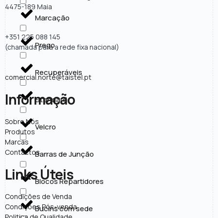
4475-189 Maia
Marcação
+351 225 088 145
Prego
(chamada para a rede fixa nacional)
Recuperáveis
comercial.norte@taistel.pt
Informação
Standard
Sobre Nós
Velcro
Produtos
Marcas
Contactos
Barras de Junção
Links Úteis
Blocos Repartidores
Condições de Venda
Condições Pós-venda
Bucins com sede
Politica de Qualidade