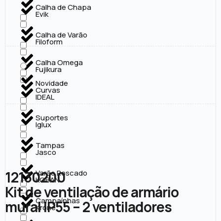
Calha de Chapa
Evik
Calha de Varão
Filoform
Calha Omega
Fujikura
Novidade
Curvas
IDEAL
Suportes
Iglux
Tampas
Jasco
12130200
Varão Roscado
KOBAN
Kit de ventilação de armário
Campaínhas
mural IP55 – 2 ventiladores
Krone