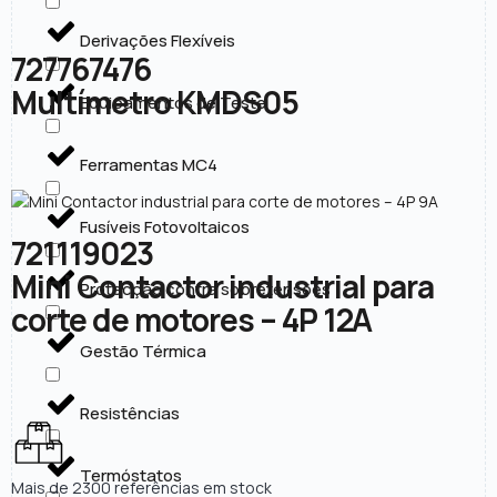
Derivações Flexíveis
727767476
Multímetro KMDS05
Equipamentos de Teste
Ferramentas MC4
Fusíveis Fotovoltaicos
721119023
Mini Contactor industrial para
Protecção contra sobretensões
corte de motores – 4P 12A
Gestão Térmica
Resistências
Termóstatos
Mais de 2300 referências em stock