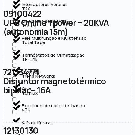
Interruptores horários
T2A
09100422
UPS Online Tpower + 20KVA
Medidores de Energia
Taistel
(autonomia 15m)
Relé Multifunção e Multitensão
Total Tape
Termóstatos de Climatização
TP-Link
721134771
Diversos
Trend Networks
Disjuntor magnetotérmico
bipolar – 16A
Cola
Turnlux
Extratores de casa-de-banho
VTK
Kit's de Resina
12130130