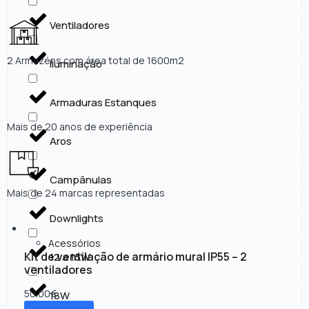
Ventiladores
2 Armazéns com área total de 1600m2
Iluminação
Armaduras Estanques
Mais de 20 anos de experiência
Aros
Campânulas
Mais de 24 marcas representadas
Downlights
Acessórios
Kit de ventilação de armário mural IP55 – 2
12 a 15W
ventiladores
50.00
€
18W