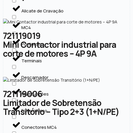
Alicate de Cravação
MC4
721119019
Mini Contactor industrial para
Ponteiras
corte de motores – 4P 9A
Terminais
Descarnador
721119006
Multifunções
Limitador de Sobretensão
Transitório – Tipo 2+3 (1+N/PE)
Fotovoltaico
Conectores MC4