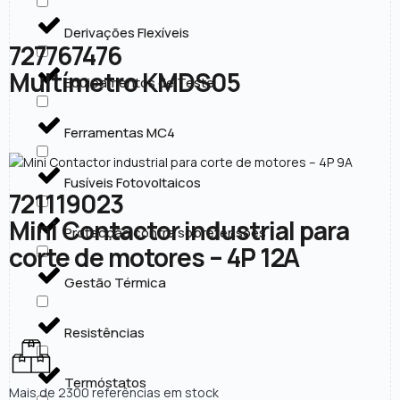
Derivações Flexíveis
727767476
Multímetro KMDS05
Equipamentos de Teste
Ferramentas MC4
Fusíveis Fotovoltaicos
721119023
Mini Contactor industrial para
Protecção contra sobretensões
corte de motores – 4P 12A
Gestão Térmica
Resistências
Termóstatos
Mais de 2300 referências em stock