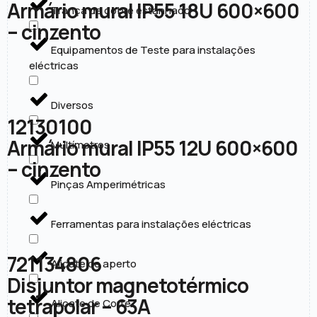
Armário mural IP55 18U 600×600
Trança de cobre estanhado
– cinzento
Equipamentos de Teste para instalações
eléctricas
Diversos
12130100
Armário mural IP55 12U 600×600
Multímetros
– cinzento
Pinças Amperimétricas
Ferramentas para instalações eléctricas
721134806
Alicate de aperto
Disjuntor magnetotérmico
tetrapolar – 63A
Alicate de Corte