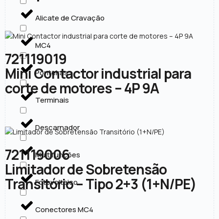
Alicate de Cravação
MC4
721119019
Mini Contactor industrial para
Ponteiras
corte de motores – 4P 9A
Terminais
Descarnador
721119006
Multifunções
Limitador de Sobretensão
Transitório – Tipo 2+3 (1+N/PE)
Fotovoltaico
Conectores MC4