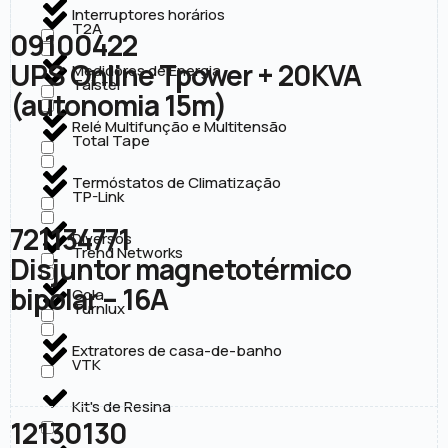
Interruptores horários
T2A
09100422
UPS Online Tpower + 20KVA
Medidores de Energia
Taistel
(autonomia 15m)
Relé Multifunção e Multitensão
Total Tape
Termóstatos de Climatização
TP-Link
721134771
Diversos
Trend Networks
Disjuntor magnetotérmico
bipolar – 16A
Cola
Turnlux
Extratores de casa-de-banho
VTK
Kit's de Resina
12130130