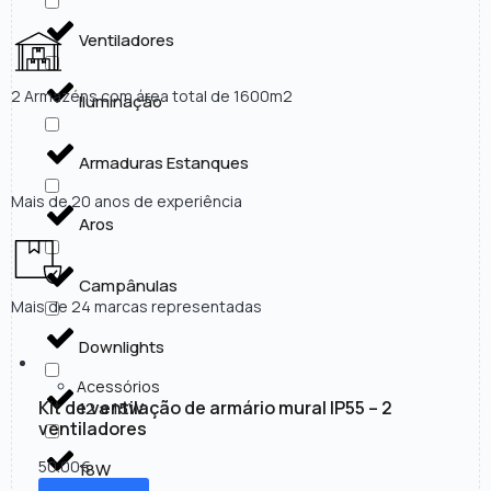
Ventiladores
2 Armazéns com área total de 1600m2
Iluminação
Armaduras Estanques
Mais de 20 anos de experiência
Aros
Campânulas
Mais de 24 marcas representadas
Downlights
Acessórios
Kit de ventilação de armário mural IP55 – 2
12 a 15W
ventiladores
50.00
€
18W