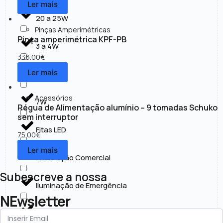
Ler mais
20 a 25W
Pinças Amperimétricas
Pinça amperimétrica KPF-PB
3 a 4W
336.00
€
Ler mais
30 a 50W
Acessórios
7W
Régua de Alimentação alumínio – 9 tomadas Schuko
sem interruptor
Fitas LED
75.00
€
Ler mais
Iluminação Comercial
Subescreve a nossa
Iluminação de Emergência
NEwsletter
Iluminação Exterior