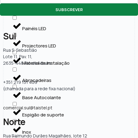
SUBSCREVER
Lâmpadas LED
Painéis LED
Sul
Projectores LED
Rua S. Sebastião
Lote 11, Pav. 11,
Material de Instalação
2635-448 Rio de Mouro
Abraçadeiras
+351 219 151 409
(chamada para a rede fixa nacional)
Base Autocolante
comercial.sul@taistel.pt
Espigão de suporte
Norte
Inox
Rua Raimundo Durães Magalhães, lote 12