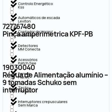
Controlo Energético
Kss
Automáticos de escada
Leviton
727767480
Pinça amperimétrica KPF-PB
Contador de Horas
Metaksan
Detectores
MM Conecta
Acessórios
Patch See
19030040
Régua de Alimentação alumínio –
Parede
Planet
9 tomadas Schuko sem
interruptor
Tecto
Promax
Interruptores crepusculares
Sem Marca