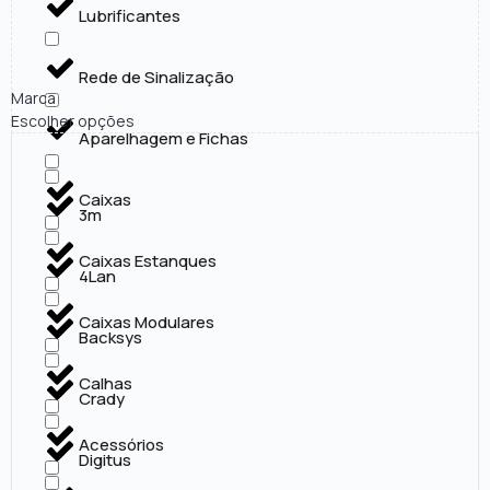
Lubrificantes
Rede de Sinalização
Marca
Escolher opções
Aparelhagem e Fichas
Caixas
3m
Caixas Estanques
4Lan
Caixas Modulares
Backsys
Calhas
Crady
Acessórios
Digitus