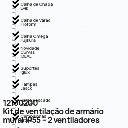
Calha de Chapa
Evik
Calha de Varão
Filoform
Calha Omega
Fujikura
Novidade
Curvas
IDEAL
Suportes
Iglux
Tampas
Jasco
12130200
Varão Roscado
KOBAN
Kit de ventilação de armário
Campaínhas
mural IP55 – 2 ventiladores
Krone