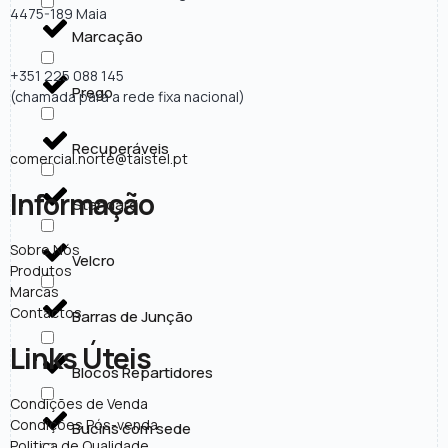
4475-189 Maia
Marcação
+351 225 088 145
Prego
(chamada para a rede fixa nacional)
Recuperáveis
comercial.norte@taistel.pt
Informação
Standard
Sobre Nós
Velcro
Produtos
Marcas
Contactos
Barras de Junção
Links Úteis
Blocos Repartidores
Condições de Venda
Condições Pós-venda
Bucins com sede
Politica de Qualidade