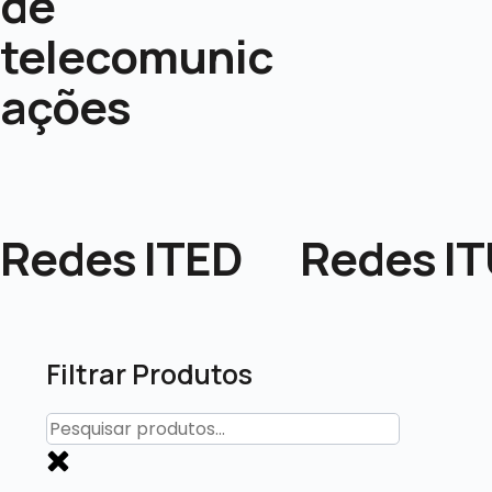
de
telecomunic
ações
Redes ITED
Redes I
Filtrar Produtos