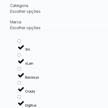
Categoria
Escolher opções
Marca
Escolher opções
3m
4Lan
Backsys
Crady
Digitus