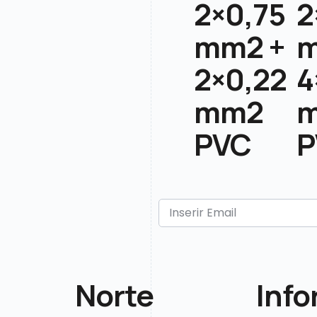
2×0,75
2
mm2 +
m
2×0,22
4
mm2
PVC
P
Norte
Inf