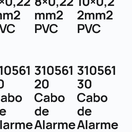
×0,22
8×0,22
10×0,2
mm2
mm2
2mm2
VC
PVC
PVC
10561
310561
310561
0
20
30
abo
Cabo
Cabo
e
de
de
larme
Alarme
Alarme