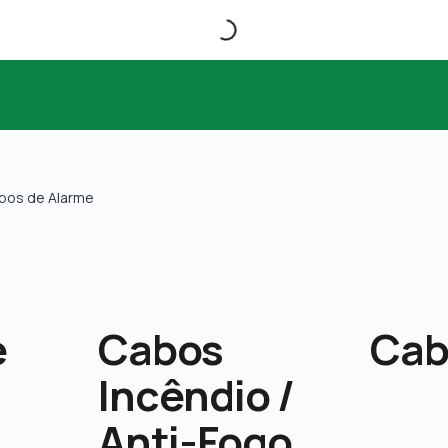
bos de Alarme
e
Cabos
Cab
Incêndio /
Anti-Fogo