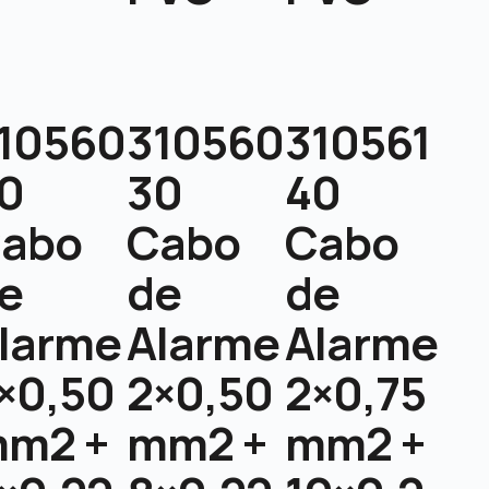
10560
310560
310561
0
30
40
abo
Cabo
Cabo
e
de
de
larme
Alarme
Alarme
×0,50
2×0,50
2×0,75
m2 +
mm2 +
mm2 +