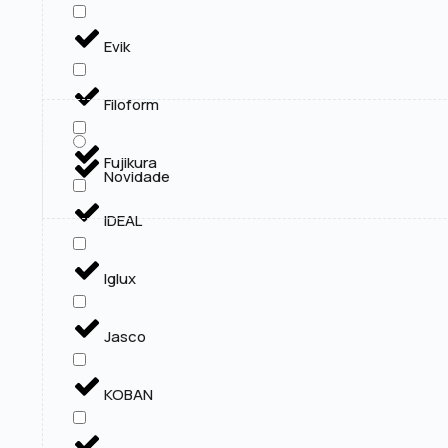
Evik
Filoform
Fujikura
Novidade
IDEAL
Iglux
Jasco
KOBAN