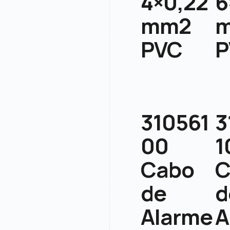
4×0,22
6
mm2
PVC
P
310561
3
00
1
Cabo
C
de
d
Alarme
A