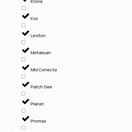
Krone
Kss
Leviton
Metaksan
MM Conecta
Patch See
Planet
Promax