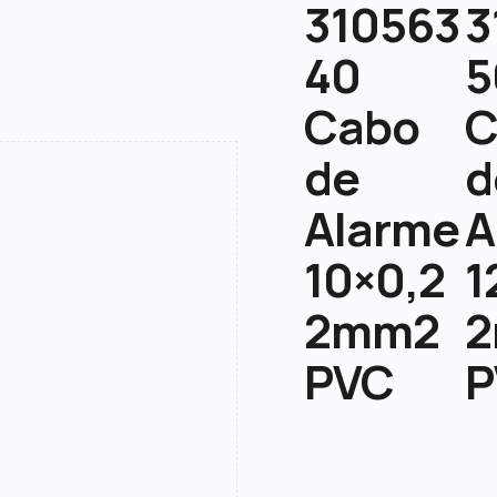
310563
3
40
5
Cabo
C
de
d
Alarme
A
10×0,2
1
2mm2
PVC
P