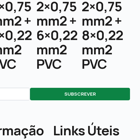
×0,75
2×0,75
2×0,75
m2 +
mm2 +
mm2 +
×0,22
6×0,22
8×0,22
mm2
mm2
mm2
VC
PVC
PVC
SUBSCREVER
ormação
Links Úteis