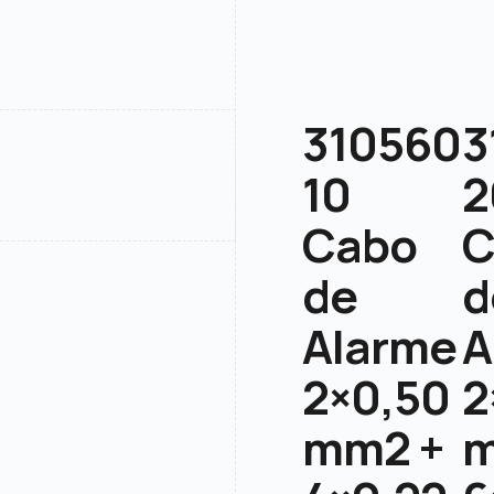
310560
3
10
2
Cabo
C
de
d
Alarme
A
2×0,50
2
mm2 +
m