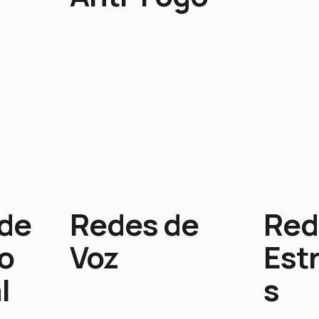
 de
Redes de
Red
o
Voz
Est
l
s