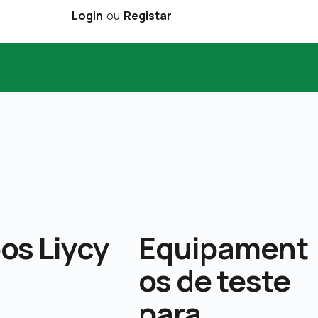
Login
ou
Registar
os Liycy
Equipament
os de teste
para