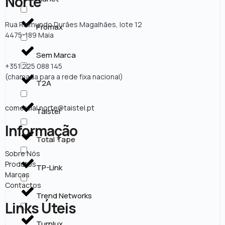
Norte
Rua Raimundo Durães Magalhães, lote 12
Promax
4475-189 Maia
Sem Marca
+351 225 088 145
(chamada para a rede fixa nacional)
T2A
comercial.norte@taistel.pt
Taistel
Informação
Total Tape
Sobre Nós
Produtos
TP-Link
Marcas
Contactos
Trend Networks
Links Úteis
Turnlux