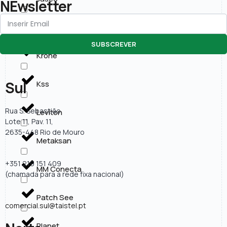
NEwsletter
KOBAN
SUBSCREVER
Krone
Sul
Kss
Rua S. Sebastião
Leviton
Lote 11, Pav. 11,
2635-448 Rio de Mouro
Metaksan
+351 219 151 409
MM Conecta
(chamada para a rede fixa nacional)
Patch See
comercial.sul@taistel.pt
Planet