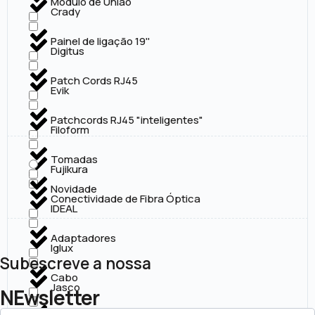
Módulo de União
Crady
Painel de ligação 19''
Digitus
Patch Cords RJ45
Evik
Patchcords RJ45 "inteligentes"
Filoform
Tomadas
Fujikura
Novidade
Conectividade de Fibra Óptica
IDEAL
Adaptadores
Iglux
Subescreve a nossa
Cabo
Jasco
NEwsletter