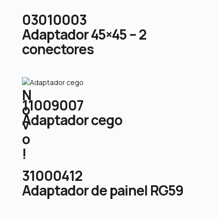
03010003
Adaptador 45×45 – 2
conectores
N
11009007
o
Adaptador cego
v
o
!
31000412
Adaptador de painel RG59