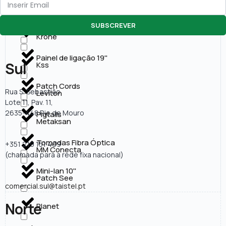
Caixas de Parede
KOBAN
SUBSCREVER
Conectores
Krone
Painel de ligação 19''
Sul
Kss
Patch Cords
Rua S. Sebastião
Leviton
Lote 11, Pav. 11,
2635-448 Rio de Mouro
Pigtails
Metaksan
Tomadas Fibra Óptica
+351 219 151 409
MM Conecta
(chamada para a rede fixa nacional)
Mini-lan 10''
Patch See
comercial.sul@taistel.pt
Norte
Planet