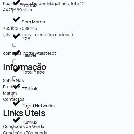
Rua Raimundo Durães Magalhães, lote 12
Promax
4475-189 Maia
Sem Marca
+351 225 088 145
(chamada para a rede fixa nacional)
T2A
comercial.norte@taistel.pt
Taistel
Informação
Total Tape
Sobre Nós
Produtos
TP-Link
Marcas
Contactos
Trend Networks
Links Úteis
Turnlux
Condições de Venda
Condições Pós-venda