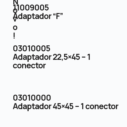
N
11009005
o
Adaptador “F”
v
o
!
03010005
Adaptador 22,5×45 – 1
conector
03010000
Adaptador 45×45 – 1 conector