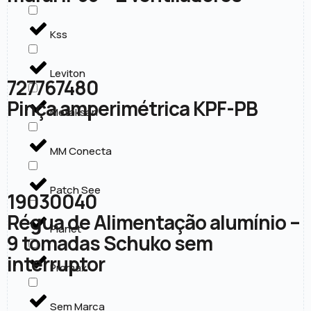
Kss
Leviton
727767480
Pinça amperimétrica KPF-PB
Metaksan
MM Conecta
Patch See
19030040
Régua de Alimentação alumínio –
Planet
9 tomadas Schuko sem
interruptor
Promax
Sem Marca