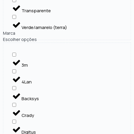
Transparente
Verde/amarelo (terra)
Marca
Escolher opções
3m
4Lan
Backsys
Crady
Digitus