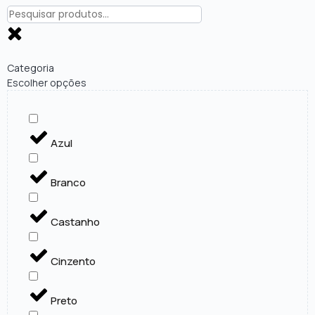
Categoria
Escolher opções
Azul
Branco
Castanho
Cinzento
Preto