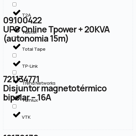
T2A
09100422
UPS Online Tpower + 20KVA
Taistel
(autonomia 15m)
Total Tape
TP-Link
721134771
Trend Networks
Disjuntor magnetotérmico
bipolar – 16A
Turnlux
VTK