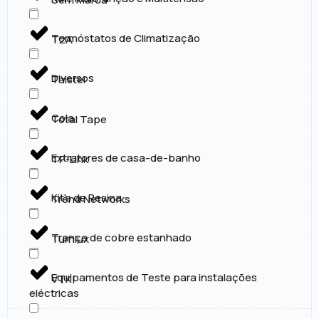
Termóstatos de Climatização
T2A
Diversos
Taistel
Cola
Total Tape
Extratores de casa-de-banho
TP-Link
Kit's de Resina
Trend Networks
Trança de cobre estanhado
Turnlux
Equipamentos de Teste para instalações
VTK
eléctricas