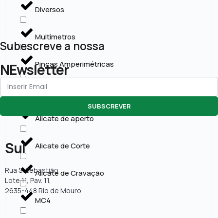
Diversos
Multímetros
Subescreve a nossa
Pinças Amperimétricas
NEwsletter
Ferramentas para instalações eléctricas
SUBSCREVER
Alicate de aperto
Sul
Alicate de Corte
Rua S. Sebastião
Alicate de Cravação
Lote 11, Pav. 11,
2635-448 Rio de Mouro
MC4