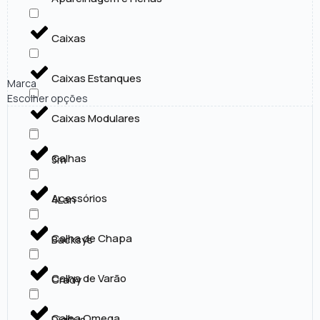
Caixas
Caixas Estanques
Marca
Escolher opções
Caixas Modulares
Calhas
3m
Acessórios
4Lan
Calha de Chapa
Backsys
Calha de Varão
Crady
Calha Omega
Digitus