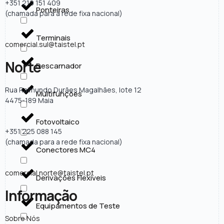
+351 219 151 409
Ponteiras
(chamada para a rede fixa nacional)
Terminais
comercial.sul@taistel.pt
Norte
Descarnador
Rua Raimundo Durães Magalhães, lote 12
Multifunções
4475-189 Maia
Fotovoltaico
+351 225 088 145
(chamada para a rede fixa nacional)
Conectores MC4
comercial.norte@taistel.pt
Derivações Flexíveis
Informação
Equipamentos de Teste
Sobre Nós