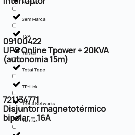
interruptor
Promax
Sem Marca
T2A
09100422
UPS Online Tpower + 20KVA
Taistel
(autonomia 15m)
Total Tape
TP-Link
721134771
Trend Networks
Disjuntor magnetotérmico
bipolar – 16A
Turnlux