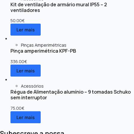
Kit de ventilação de armário mural IP55 – 2
ventiladores
50.00
€
Ler mais
Pinças Amperimétricas
Pinça amperimétrica KPF-PB
336.00
€
Ler mais
Acessórios
Régua de Alimentação alumínio – 9 tomadas Schuko
sem interruptor
75.00
€
Ler mais
Subescreve a nossa