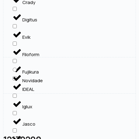
Crady
Digitus
Evik
Filoform
Fujikura
Novidade
IDEAL
Iglux
Jasco