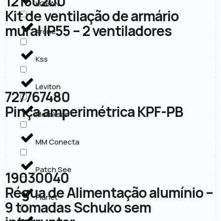
12130200
KOBAN
Kit de ventilação de armário
mural IP55 – 2 ventiladores
Krone
Kss
Leviton
727767480
Pinça amperimétrica KPF-PB
Metaksan
MM Conecta
Patch See
19030040
Régua de Alimentação alumínio –
Planet
9 tomadas Schuko sem