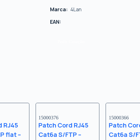
Marca:
4Lan
EAN:
Pedir Cotação
15000376
15000366
d RJ45
Patch Cord RJ45
Patch Cor
 flat –
Cat6a S/FTP –
Cat6a S/F