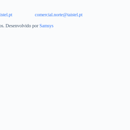
stel.pt
comercial.norte@taistel.pt
dos. Desenvolvido por
Samsys