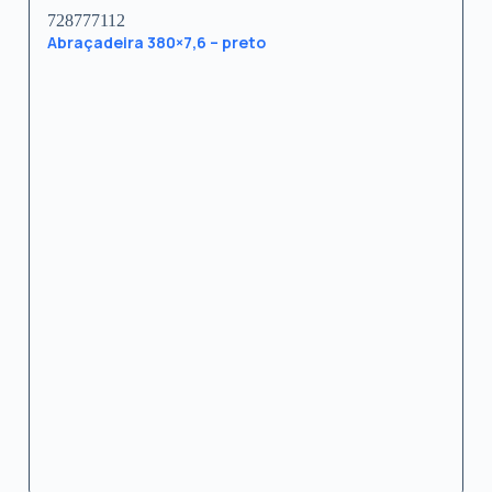
728777112
Abraçadeira 380×7,6 – preto