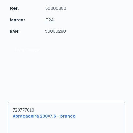
Ref:
50000280
Marca:
T2A
50000280
EAN:
Pedir Cotação
728777010
Abraçadeira 200×7,6 – branco