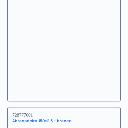
728777001
Abraçadeira 150×2,5 – branco