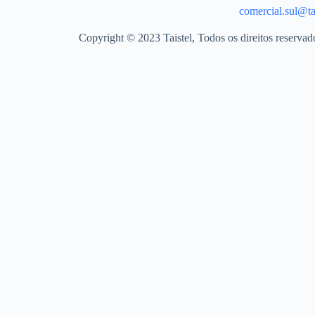
comercial.sul@tai
Copyright © 2023 Taistel, Todos os direitos reserva
Nome
Email
Contacto Telefónico
Produto
Quantidades
Mensagem