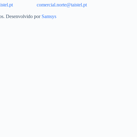
stel.pt
comercial.norte@taistel.pt
dos. Desenvolvido por
Samsys