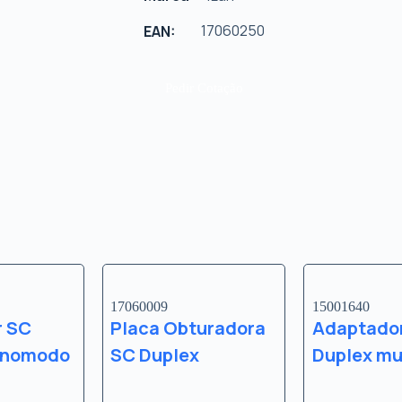
17060250
EAN:
Pedir Cotação
17060009
15001640
r SC
Placa Obturadora
Adaptado
onomodo
SC Duplex
Duplex mu