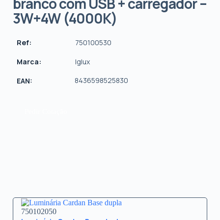
branco com USB + carregador –
3W+4W (4000K)
Ref:
750100530
Marca:
Iglux
8436598525830
EAN:
Pedir Cotação
750102050