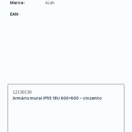
Marca:
4Lan
EAN:
Pedir Cotação
12130130
Armário mural IP55 18U 600×600 – cinzento