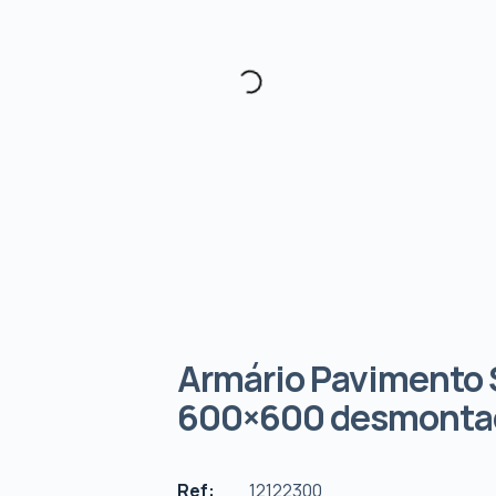
Armário Pavimento 
600×600 desmonta
Ref:
12122300