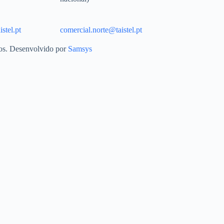
stel.pt
comercial.norte@taistel.pt
dos. Desenvolvido por
Samsys