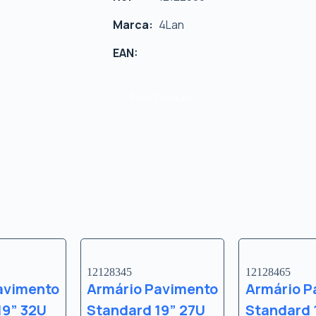
Marca:
4Lan
EAN:
Pedir Cotação
12128345
12128465
avimento
Armário Pavimento
Armário P
19” 32U
Standard 19” 27U
Standard 