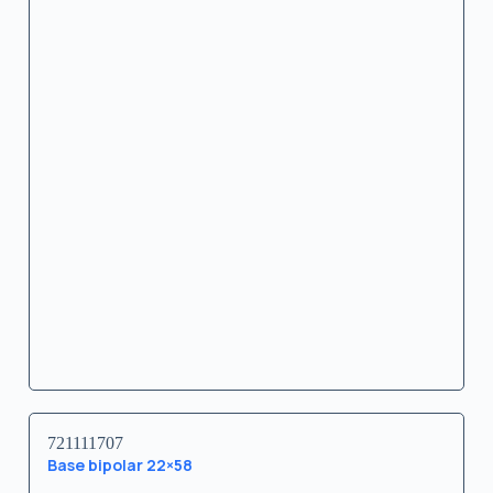
721111707
Base bipolar 22×58