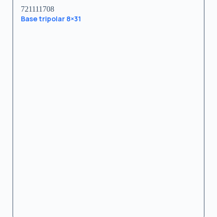
721111708
Base tripolar 8×31