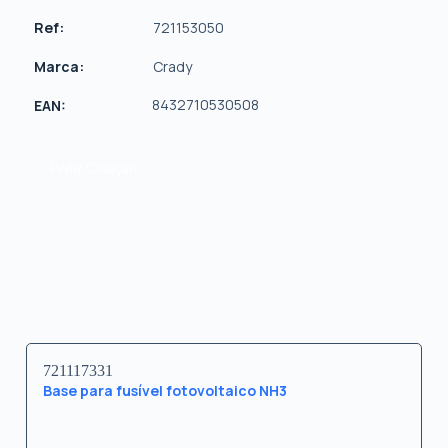
Ref:
721153050
Marca:
Crady
8432710530508
EAN:
Pedir Cotação
721117331
Base para fusível fotovoltaico NH3