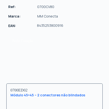
Ref:
0700CV80
Marca:
MM Conecta
8435253800916
EAN:
Pedir Cotação
0700ED02
Módulo 45×45 – 2 conectores não blindados