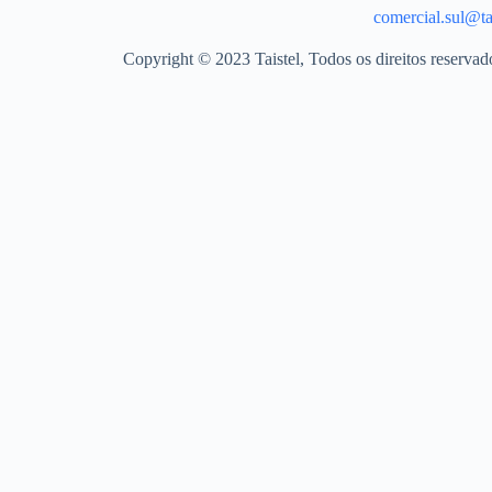
comercial.sul@tai
Copyright © 2023 Taistel, Todos os direitos reserva
Nome
Email
Contacto Telefónico
Produto
Quantidades
Mensagem