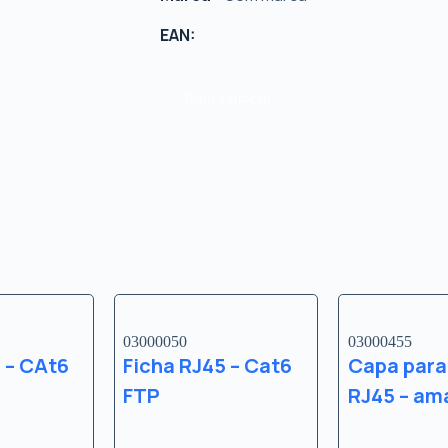
EAN:
Pedir Cotação
03000050
03000455
 – CAt6
Ficha RJ45 – Cat6
Capa para
FTP
RJ45 – am