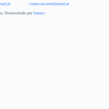
stel.pt
comercial.norte@taistel.pt
dos. Desenvolvido por
Samsys