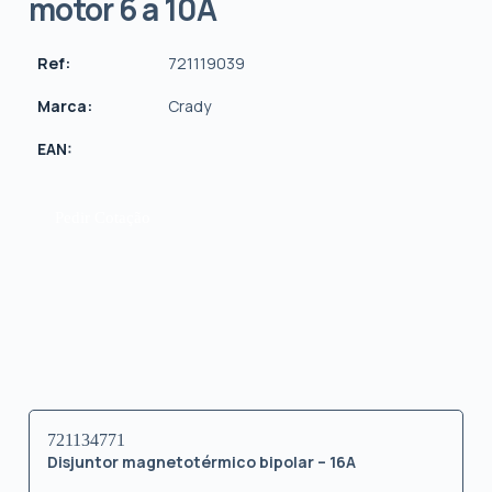
motor 6 a 10A
Ref:
721119039
Marca:
Crady
EAN:
Pedir Cotação
721134771
Disjuntor magnetotérmico bipolar – 16A