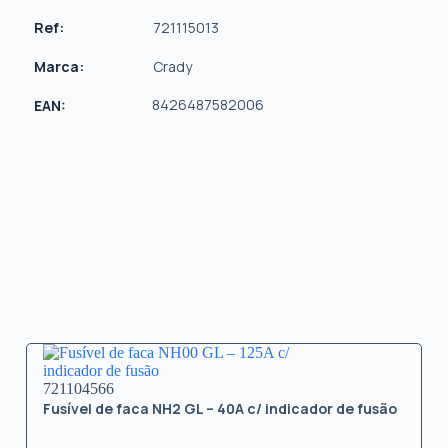
Ref:
721115013
Marca:
Crady
8426487582006
EAN:
Pedir Cotação
721104566
Fusível de faca NH2 GL – 40A c/ indicador de fusão