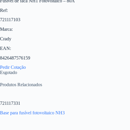
Fusível de faca NH1 Fotovoltaico – 80A
Ref:
721117103
Marca:
Crady
EAN:
8426487576159
Pedir Cotação
Esgotado
Produtos Relacionados
721117331
Base para fusível fotovoltaico NH3