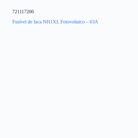
721117200
Fusível de faca NH1XL Fotovoltaico – 63A