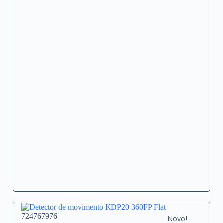
724767976
Novo!