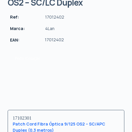
OS2 – SC/LC Duplex
Ref:
17012402
Marca:
4Lan
17012402
EAN:
Pedir Cotação
17102301
Patch Cord Fibra Óptica 9/125 OS2 – SC/APC
Duplex (0,3 metros)