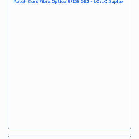
Patch Cord Fibra Óptica 9/125 OS2 – LC/LC Duplex