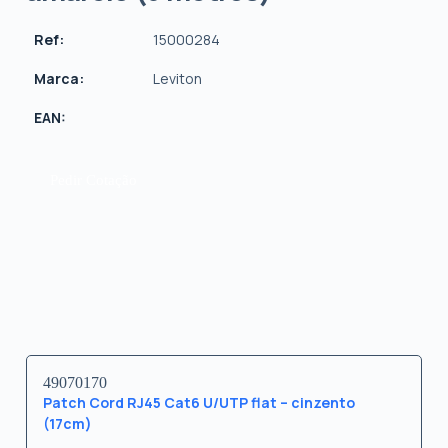
Ref:
15000284
Marca:
Leviton
EAN:
Pedir Cotação
49070170
Patch Cord RJ45 Cat6 U/UTP flat – cinzento
(17cm)