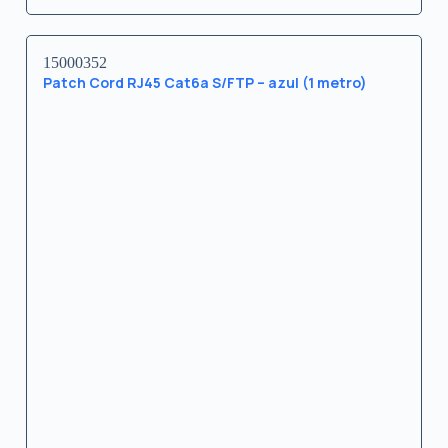
15000352
Patch Cord RJ45 Cat6a S/FTP – azul (1 metro)