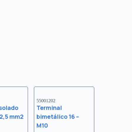
55001202
isolado
Terminal
-2,5 mm2
bimetálico 16 –
M10