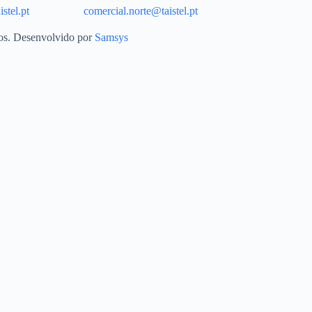
stel.pt
comercial.norte@taistel.pt
dos. Desenvolvido por
Samsys