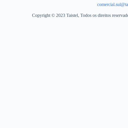
comercial.sul@tai
Copyright © 2023 Taistel, Todos os direitos reserva
Nome
Email
Contacto Telefónico
Produto
Quantidades
Mensagem