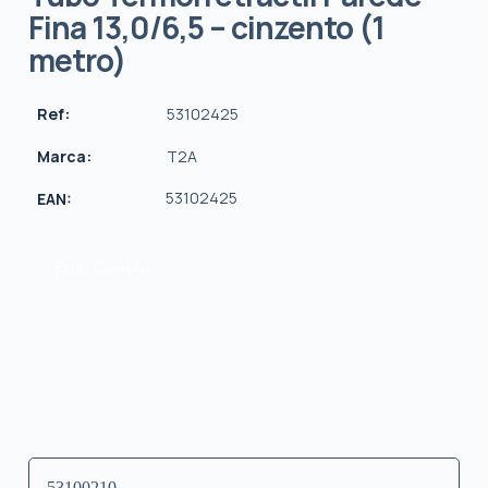
Fina 13,0/6,5 – cinzento (1
metro)
Ref:
53102425
Marca:
T2A
53102425
EAN:
Pedir Cotação
53100210