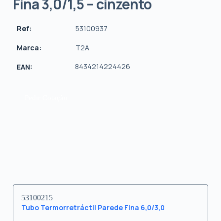
Fina 3,0/1,5 – cinzento
Ref:
53100937
Marca:
T2A
8434214224426
EAN:
Pedir Cotação
53100215
Tubo Termorretráctil Parede Fina 6,0/3,0