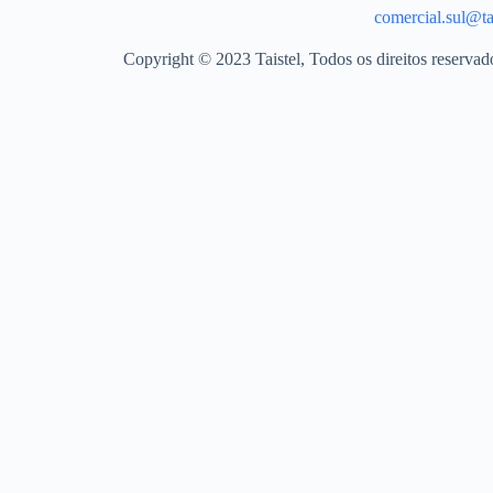
comercial.sul@tai
Copyright © 2023 Taistel, Todos os direitos reserva
Nome
Email
Contacto Telefónico
Produto
Quantidades
Mensagem