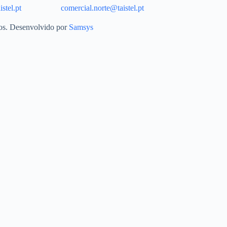
stel.pt
comercial.norte@taistel.pt
dos. Desenvolvido por
Samsys