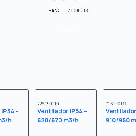
31000018
EAN:
Pedir Cotação
725190110
725190111
 IP54 –
Ventilador IP54 –
Ventilador
m3/h
620/670 m3/h
910/950 