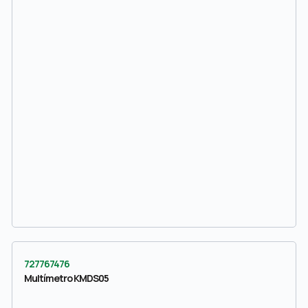
727767476
Multímetro KMDS05