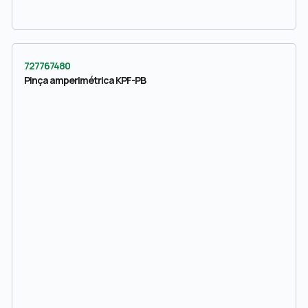
727767480
Pinça amperimétrica KPF-PB