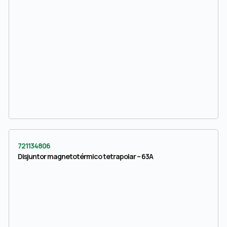
721134806
Disjuntor magnetotérmico tetrapolar – 63A