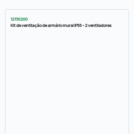
12130200
Kit de ventilação de armário mural IP55 – 2 ventiladores