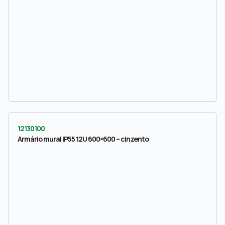
12130100
Armário mural IP55 12U 600×600 – cinzento