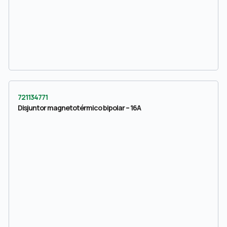
721134771
Disjuntor magnetotérmico bipolar – 16A