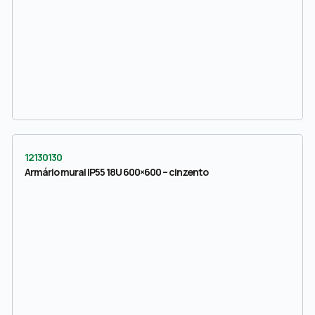
12130130
Armário mural IP55 18U 600×600 – cinzento