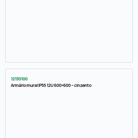
12130100
Armário mural IP55 12U 600×600 – cinzento