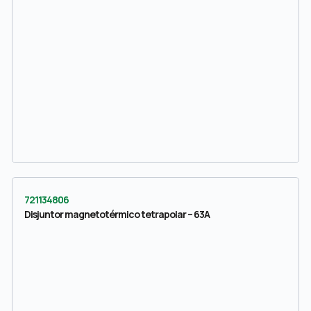
721134806
Disjuntor magnetotérmico tetrapolar – 63A