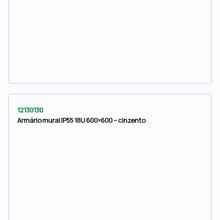
12130130
Armário mural IP55 18U 600×600 – cinzento