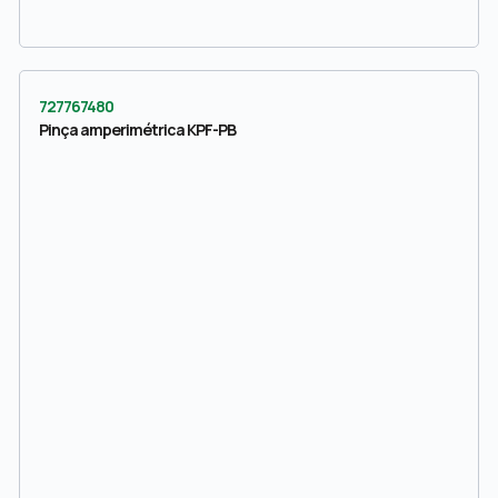
727767480
Pinça amperimétrica KPF-PB