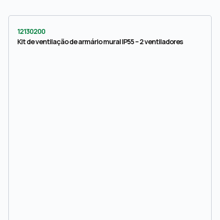
12130200
Kit de ventilação de armário mural IP55 – 2 ventiladores