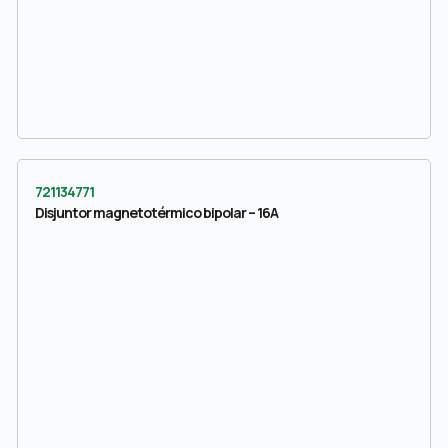
721134771
Disjuntor magnetotérmico bipolar – 16A