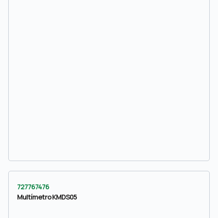
727767476
Multímetro KMDS05