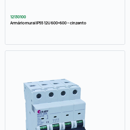
12130100
Armário mural IP55 12U 600×600 – cinzento