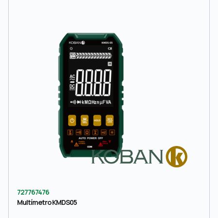
727767476
Multímetro KMDS05