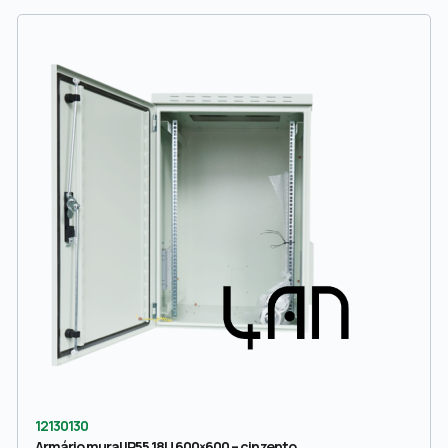
12130130
Armário mural IP55 18U 600×600 – cinzento