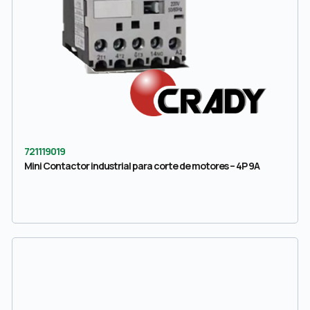
721119019
Mini Contactor industrial para corte de motores – 4P 9A