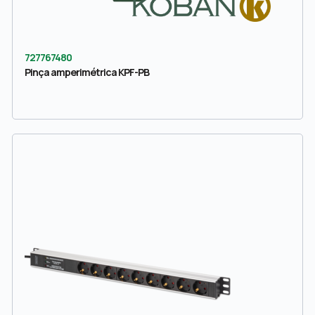
727767480
Pinça amperimétrica KPF-PB