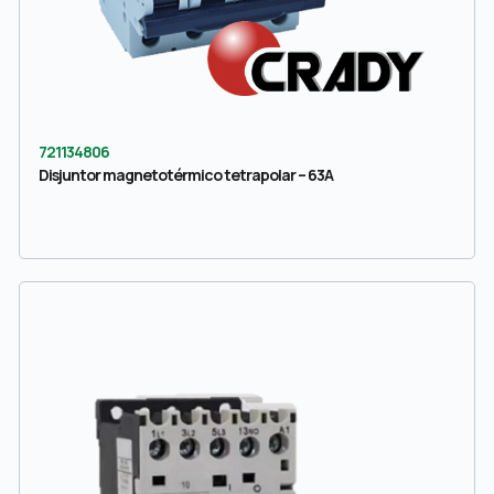
721134806
Disjuntor magnetotérmico tetrapolar – 63A