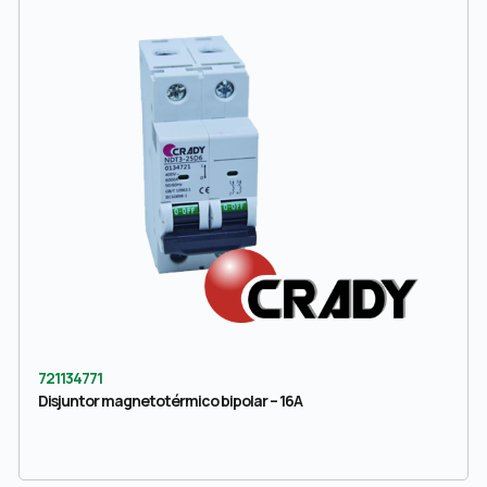
721134771
Disjuntor magnetotérmico bipolar – 16A