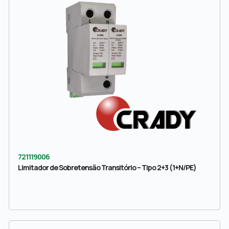
721119006
Limitador de Sobretensão Transitório – Tipo 2+3 (1+N/PE)