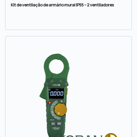
Kit de ventilação de armário mural IP55 – 2 ventiladores