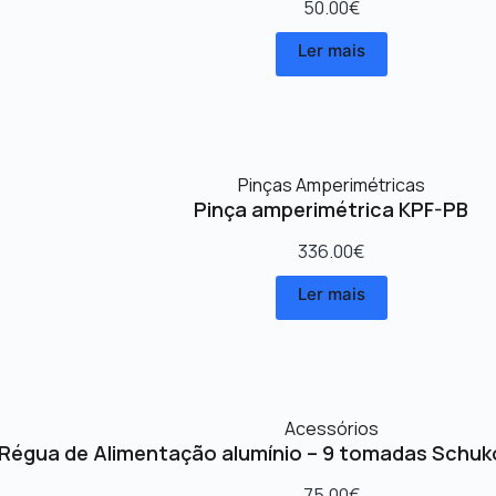
50.00
€
Ler mais
Pinças Amperimétricas
Pinça amperimétrica KPF-PB
336.00
€
Ler mais
Acessórios
Régua de Alimentação alumínio – 9 tomadas Schuk
75.00
€