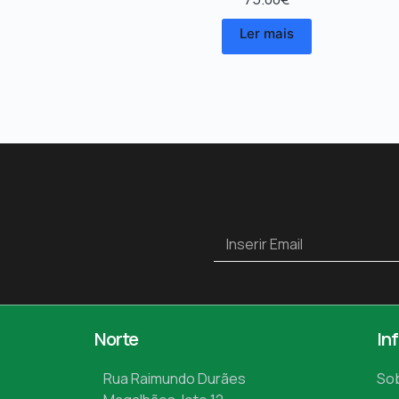
Ler mais
Norte
In
Rua Raimundo Durães
So