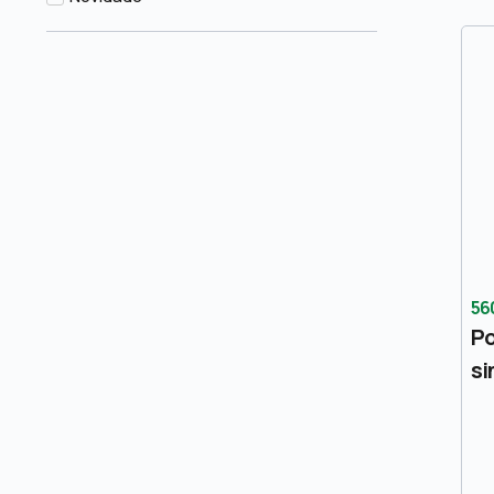
56
Po
si