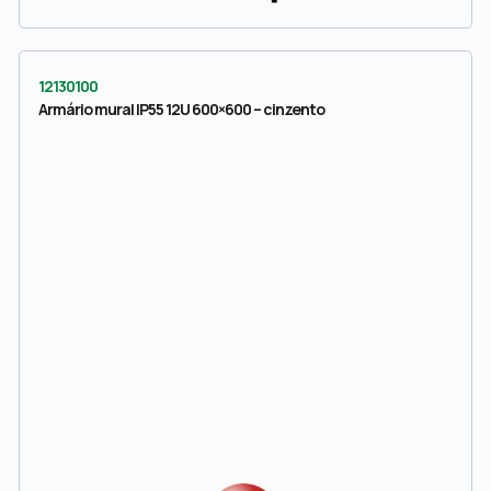
12130100
Armário mural IP55 12U 600×600 – cinzento