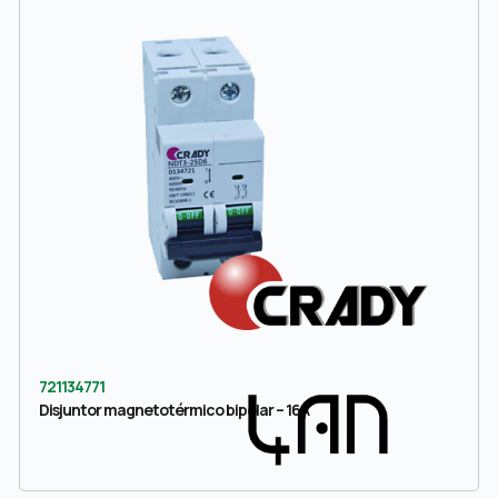
721134771
Disjuntor magnetotérmico bipolar – 16A