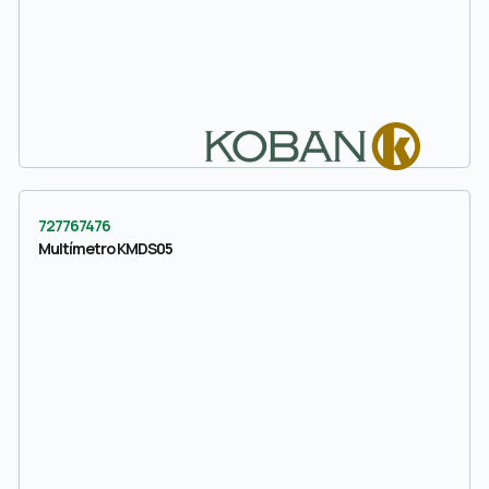
727767476
Multímetro KMDS05