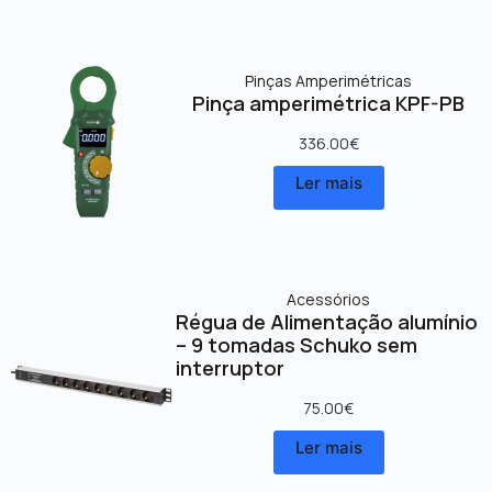
Pinças Amperimétricas
Pinça amperimétrica KPF-PB
336.00
€
Ler mais
Acessórios
Régua de Alimentação alumínio
– 9 tomadas Schuko sem
interruptor
75.00
€
Ler mais