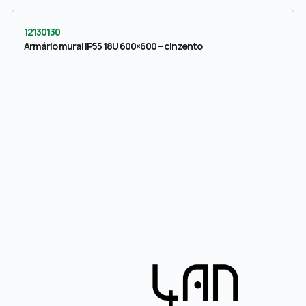
12130130
Armário mural IP55 18U 600×600 – cinzento