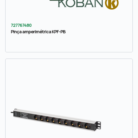
727767480
Pinça amperimétrica KPF-PB