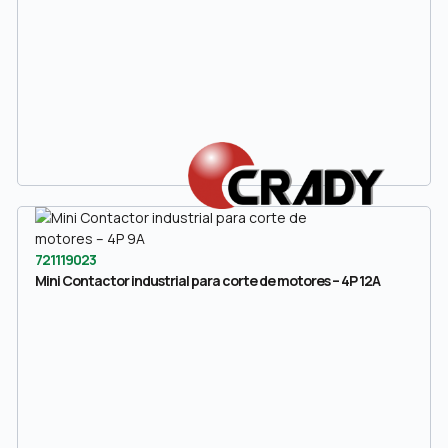
721119023
Mini Contactor industrial para corte de motores – 4P 12A