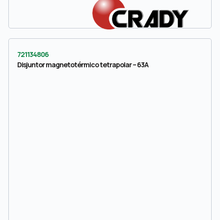
721134806
Disjuntor magnetotérmico tetrapolar – 63A