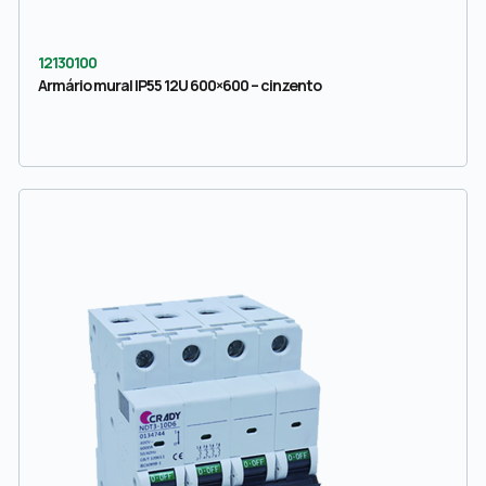
12130100
Armário mural IP55 12U 600×600 – cinzento