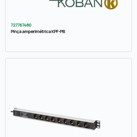
727767480
Pinça amperimétrica KPF-PB