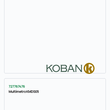
727767476
Multímetro KMDS05