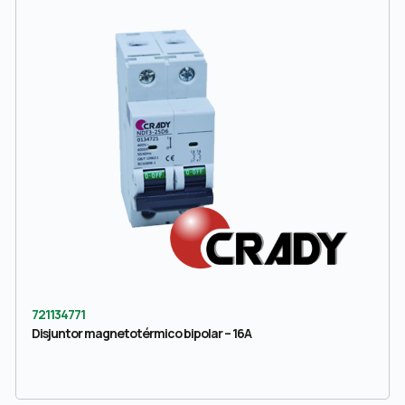
721134771
Disjuntor magnetotérmico bipolar – 16A