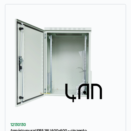
12130130
Armário mural IP55 18U 600×600 – cinzento