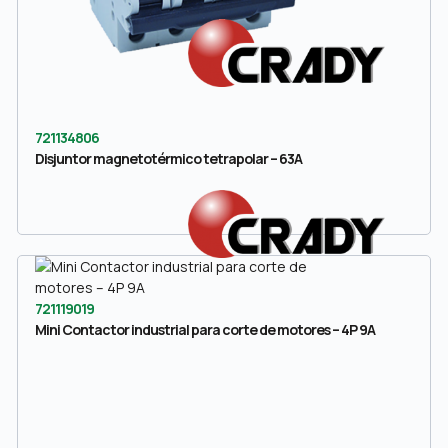
721134806
Disjuntor magnetotérmico tetrapolar – 63A
721119019
Mini Contactor industrial para corte de motores – 4P 9A