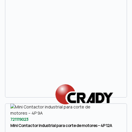
721119023
Mini Contactor industrial para corte de motores – 4P 12A