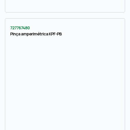
727767480
Pinça amperimétrica KPF-PB