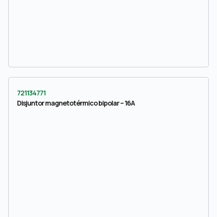
721134771
Disjuntor magnetotérmico bipolar – 16A