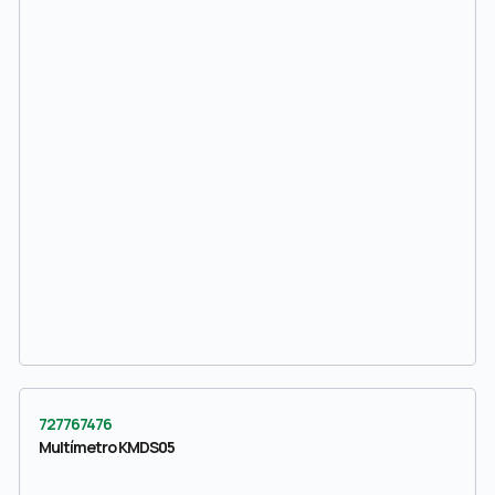
727767476
Multímetro KMDS05