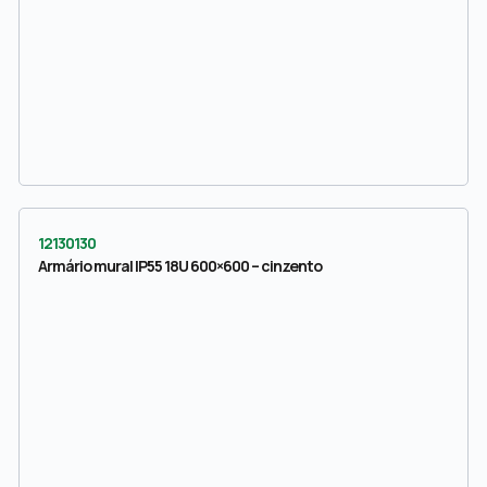
12130130
Armário mural IP55 18U 600×600 – cinzento