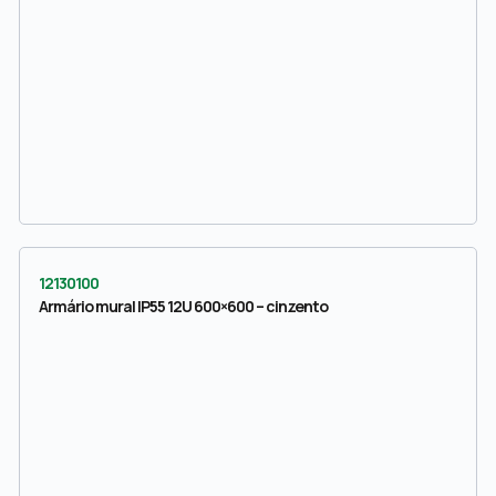
12130100
Armário mural IP55 12U 600×600 – cinzento