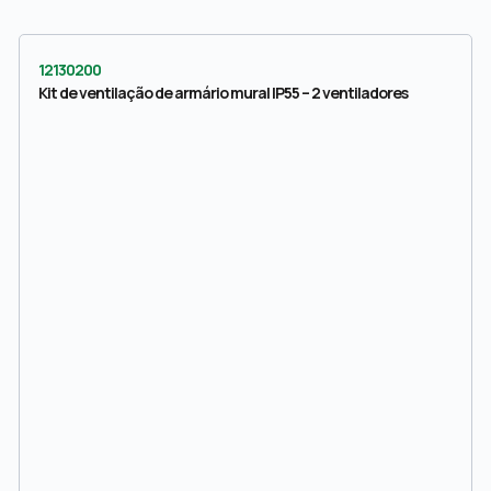
12130200
Kit de ventilação de armário mural IP55 – 2 ventiladores