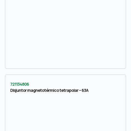
721134806
Disjuntor magnetotérmico tetrapolar – 63A