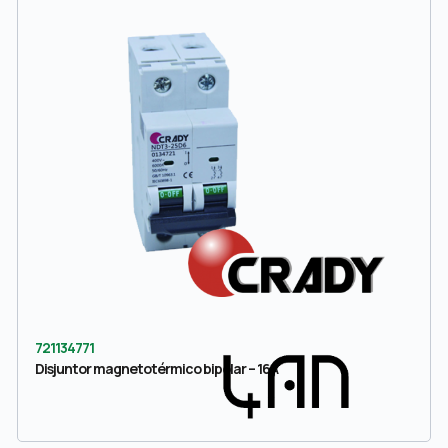
721134771
Disjuntor magnetotérmico bipolar – 16A