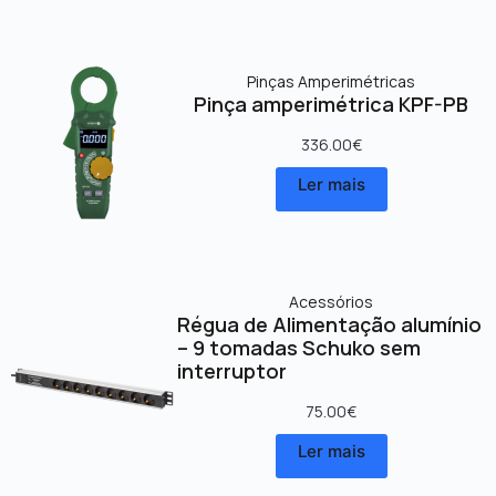
Pinças Amperimétricas
Pinça amperimétrica KPF-PB
336.00
€
Ler mais
Acessórios
Régua de Alimentação alumínio
– 9 tomadas Schuko sem
interruptor
75.00
€
Ler mais