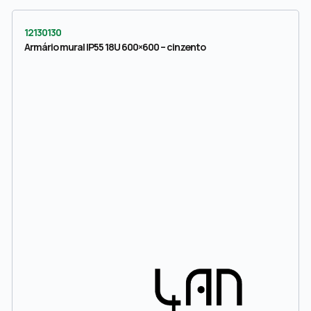
12130130
Armário mural IP55 18U 600×600 – cinzento