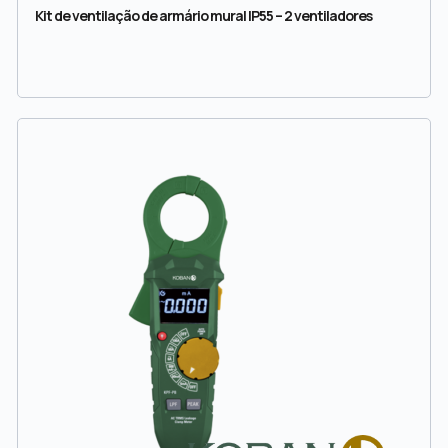
Kit de ventilação de armário mural IP55 – 2 ventiladores