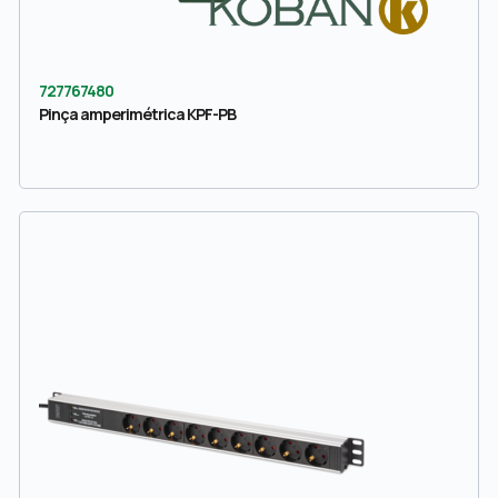
727767480
Pinça amperimétrica KPF-PB