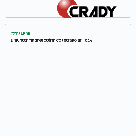
721134806
Disjuntor magnetotérmico tetrapolar – 63A