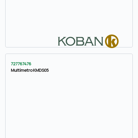
727767476
Multímetro KMDS05