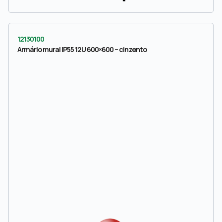
12130100
Armário mural IP55 12U 600×600 – cinzento