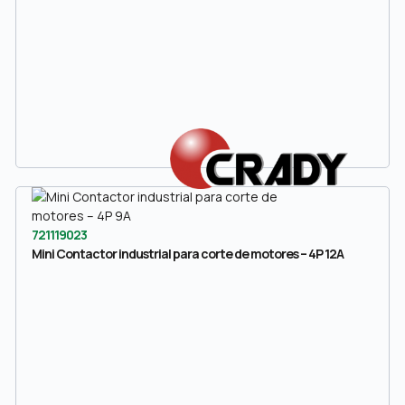
721119023
Mini Contactor industrial para corte de motores – 4P 12A