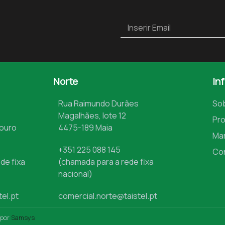
Norte
In
Rua Raimundo Durães
So
Magalhães, lote 12
Pr
Mouro
4475-189 Maia
Ma
+351 225 088 145
Co
de fixa
(chamada para a rede fixa
nacional)
tel.pt
comercial.norte@taistel.pt
 por
Samsys