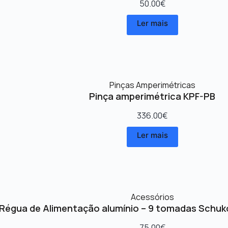
50.00
€
Ler mais
Pinças Amperimétricas
Pinça amperimétrica KPF-PB
336.00
€
Ler mais
Acessórios
Régua de Alimentação alumínio – 9 tomadas Schuk
75.00
€