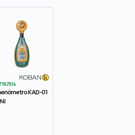
7767514
nenómetro KAD-01
NI