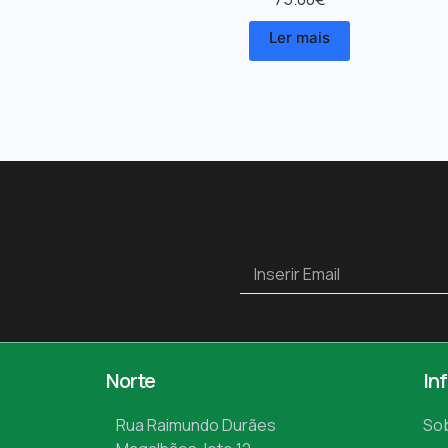
Ler mais
Norte
In
Rua Raimundo Durães
So